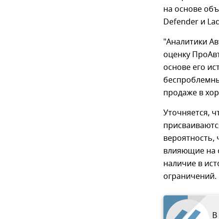
на основе объя
Defender и La
"Аналитики Ав
оценку ПроАвт
основе его ис
беспроблемны
продаже в хо
Уточняется, ч
присваиваютс
вероятность, 
влияющие на о
наличие в ис
ограничений.
В