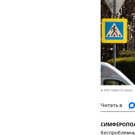
© РИА Новости Крым .
Читать в
СИМФЕРОПОЛЬ
беспроблемны