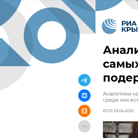
Анали
самы
поде
Аналитики н
среди них ест
07:23 29.04.2022