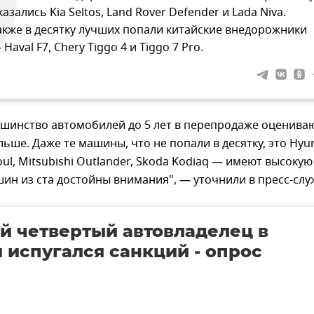
казались Kia Seltos, Land Rover Defender и Lada Niva.
акже в десятку лучших попали китайские внедорожники
 Haval F7, Chery Tiggo 4 и Tiggo 7 Pro.
ьшинство автомобилей до 5 лет в перепродаже оценива
ольше. Даже те машины, что не попали в десятку, это Hyu
Soul, Mitsubishi Outlander, Skoda Kodiaq — имеют высокую
шин из ста достойны внимания", — уточнили в пресс-слу
 четвертый автовладелец в
 испугался санкций - опрос