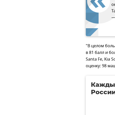
о
Т
—
"В целом бол
в 81 балл и б
Santa Fe, Kia 
оценку: 98 ма
Каждый
России