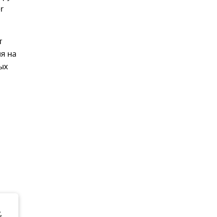
r
т
я на
ых
,