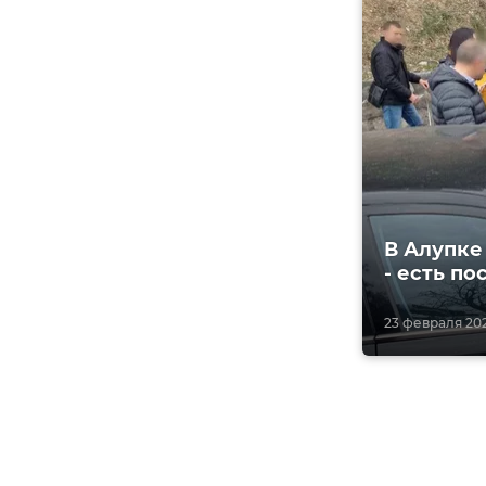
В Алупке
- есть п
23 февраля 202