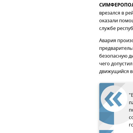
СИМФЕРОПОЛЬ
врезался в ре
оказали помощ
службе респуб
Авария произо
предваритель
безопасную ди
чего допустил
движущийся в
"
п
п
с
г