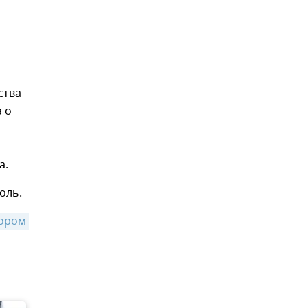
ства
 о
а.
оль.
ором 