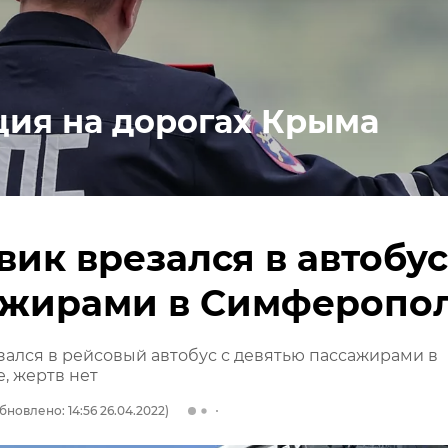
ция на дорогах Крыма
вик врезался в автобус
ажирами в Симферопо
зался в рейсовый автобус с девятью пассажирами в
, жертв нет
бновлено: 14:56 26.04.2022)