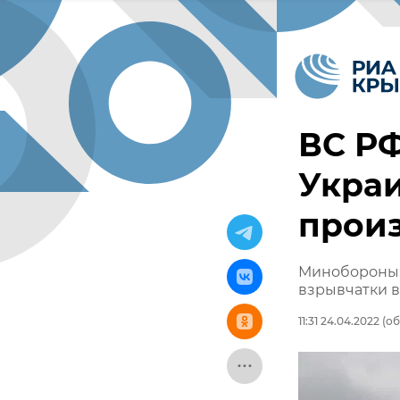
ВС Р
Украи
произ
Минобороны:
взрывчатки в
11:31 24.04.2022
(об