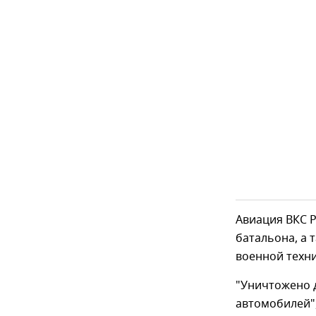
Авиация ВКС 
батальона, а 
военной техни
"Уничтожено д
автомобилей",