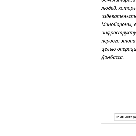
демилитаризац
людей, котор
издевательств
Минобороны, в
инфраструктур
первого этапа
целью операци
Донбасса.
Министерс