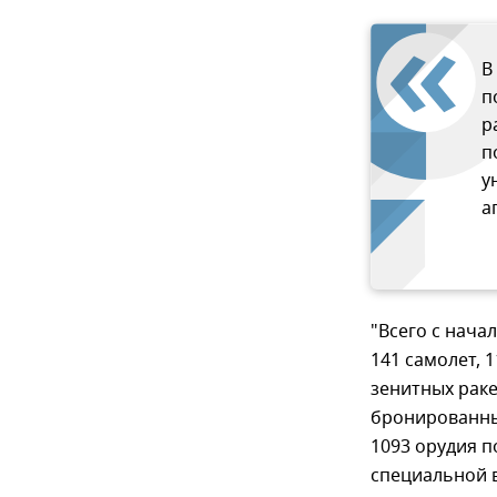
В
п
р
п
у
а
"Всего с нач
141 самолет, 
зенитных раке
бронированных
1093 орудия п
специальной в