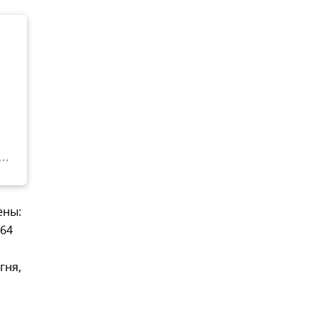
ены:
264
гня,