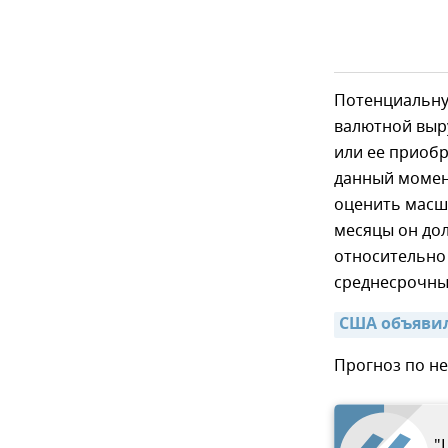
Потенциальну
валютной выру
или ее приобр
данный момен
оценить масшт
месяцы он дол
относительно
среднесрочны
США объявил
Прогноз по не
"