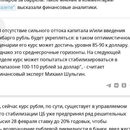
олларов за баррель. Такое мнение в комментарии
газете"
высказали финансовые аналитики.
В отсутствие сильного оттока капитала и/или введения
мбарго рубль будет укрепляться: в таком оптимистично
ценарии его курс может достичь уровня 85-90 к доллару.
днако это среднесрочные горизонты. На следующей
еделе курс может попытаться стабилизироваться в
иапазоне 100-110 рублей за доллар", - считает
инансовый эксперт Михаил Шульгин.
, сейчас курс рубля, по сути, существует в управляемом
его стабилизации ЦБ уже предпринял ряд решительных
ысил 28 февраля ставку до 20% годовых, чтобы
 возвращение рублевой ликвидности в банки, ввел жес