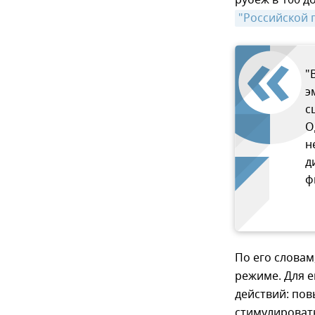
рубеж в 100 д
"Российской 
"
э
с
О
н
д
ф
По его словам
режиме. Для 
действий: пов
стимулировать