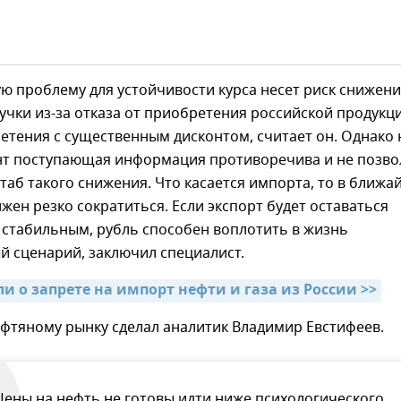
ю проблему для устойчивости курса несет риск снижен
чки из-за отказа от приобретения российской продукц
етения с существенным дисконтом, считает он. Однако 
т поступающая информация противоречива и не позво
аб такого снижения. Что касается импорта, то в ближ
жен резко сократиться. Если экспорт будет оставаться
 стабильным, рубль способен воплотить в жизнь
й сценарий, заключил специалист.
и о запрете на импорт нефти и газа из России >>
фтяному рынку сделал аналитик Владимир Евстифеев.
Цены на нефть не готовы идти ниже психологического