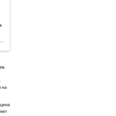
х
ев.
в
я на
 цена
ляет