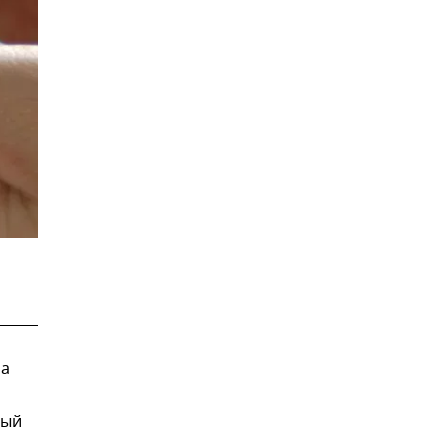
на
ный