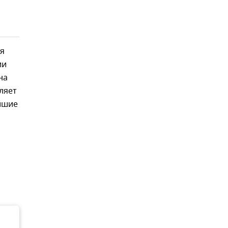
ия
ии
на
ляет
айшие