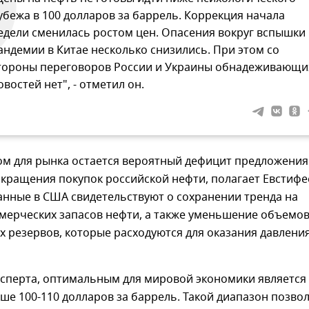
убежа в 100 долларов за баррель. Коррекция начала
едели сменилась ростом цен. Опасения вокруг вспышки
андемии в Китае несколько снизились. При этом со
тороны переговоров России и Украины обнадеживающи
овостей нет", - отметил он.
ом для рынка остается вероятный дефицит предложения
окращения покупок российской нефти, полагает Евстифе
анные в США свидетельствуют о сохранении тренда на
мерческих запасов нефти, а также уменьшение объемо
х резервов, которые расходуются для оказания давлени
ксперта, оптимальным для мировой экономики является
ше 100-110 долларов за баррель. Такой диапазон позво