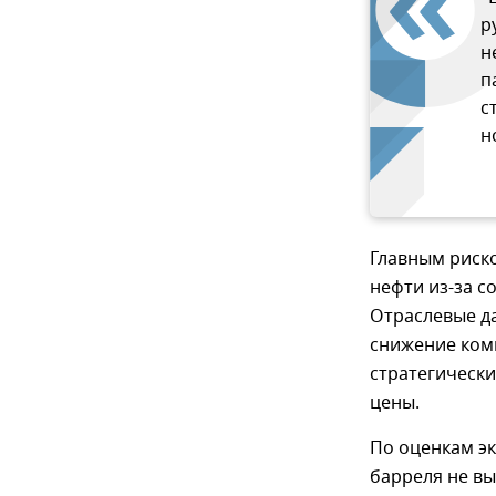
р
н
п
с
н
Главным риск
нефти из-за с
Отраслевые д
снижение ком
стратегически
цены.
По оценкам э
барреля не вы