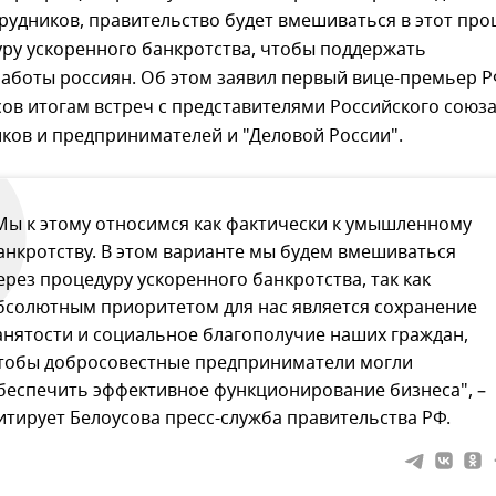
рудников, правительство будет вмешиваться в этот про
ру ускоренного банкротства, чтобы поддержать
аботы россиян. Об этом заявил первый вице-премьер 
ов итогам встреч с представителями Российского союз
ов и предпринимателей и "Деловой России".
Мы к этому относимся как фактически к умышленному
анкротству. В этом варианте мы будем вмешиваться
ерез процедуру ускоренного банкротства, так как
бсолютным приоритетом для нас является сохранение
анятости и социальное благополучие наших граждан,
тобы добросовестные предприниматели могли
беспечить эффективное функционирование бизнеса", –
итирует Белоусова пресс-служба правительства РФ.