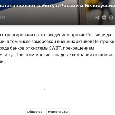
останавливает работу в России и Белорусси
6:23
 отреагировали на это введением против России ряда
ий, в том числе заморозкой внешних активов Центробан
ряда банков от системы SWIFT, прекращением
 и т.д. При этом многие западные компании остановил
ии.
Общество
Новости СВО