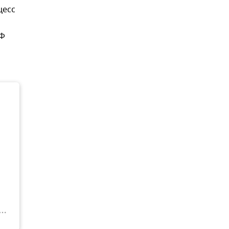
цесс
РФ
а