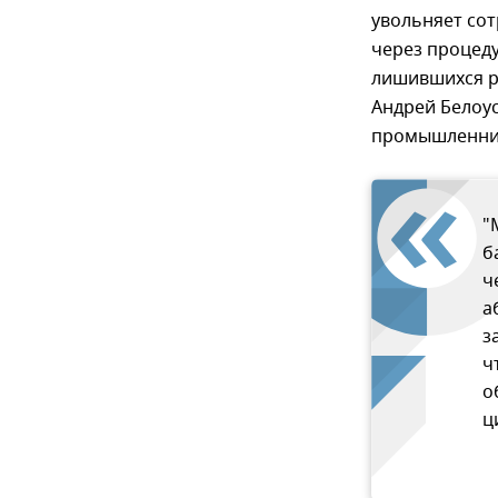
увольняет сот
через процеду
лишившихся р
Андрей Белоус
промышленник
"
б
ч
а
з
ч
о
ц