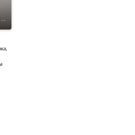
и
ка,
и