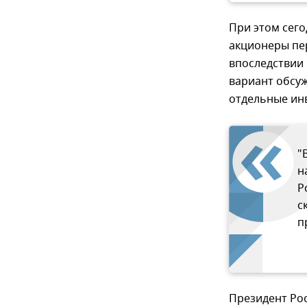
При этом сег
акционеры пе
впоследствии 
вариант обсу
отдельные ин
"
н
Р
с
п
Президент Ро