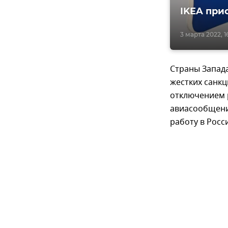
IKEA при
3 марта 2022, 1
Страны Запада
жестких санкц
отключением 
авиасообщения
работу в Росс