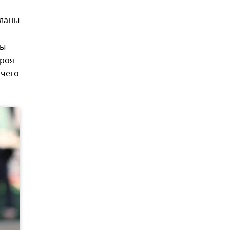
планы
ны
троя
ичего