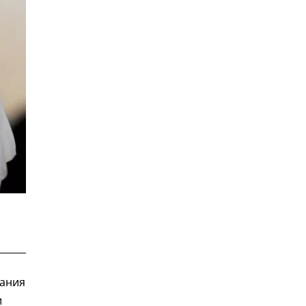
пания
и