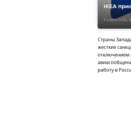
IKEA при
3 марта 2022, 1
Страны Запада
жестких санкц
отключением 
авиасообщения
работу в Росс