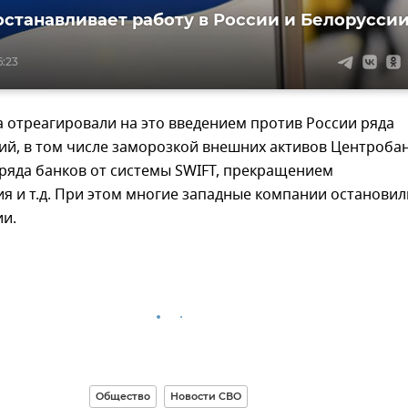
останавливает работу в России и Белорусси
6:23
 отреагировали на это введением против России ряда
ий, в том числе заморозкой внешних активов Центробан
ряда банков от системы SWIFT, прекращением
 и т.д. При этом многие западные компании остановил
ии.
Общество
Новости СВО