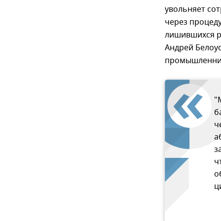
увольняет сот
через процеду
лишившихся р
Андрей Белоус
промышленник
"
б
ч
а
з
ч
о
ц