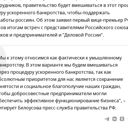
рудников, правительство будет вмешиваться в этот про
ру ускоренного банкротства, чтобы поддержать
аботы россиян. Об этом заявил первый вице-премьер 
ов итогам встреч с представителями Российского союз
ов и предпринимателей и "Деловой России".
Мы к этому относимся как фактически к умышленному
анкротству. В этом варианте мы будем вмешиваться
ерез процедуру ускоренного банкротства, так как
бсолютным приоритетом для нас является сохранение
анятости и социальное благополучие наших граждан,
тобы добросовестные предприниматели могли
беспечить эффективное функционирование бизнеса", –
итирует Белоусова пресс-служба правительства РФ.