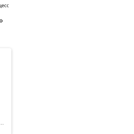
цесс
РФ
а