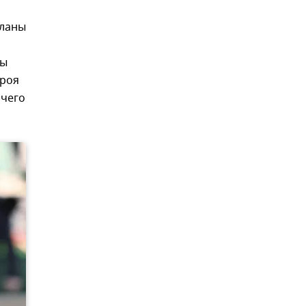
планы
ны
троя
ичего