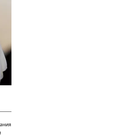
пания
и