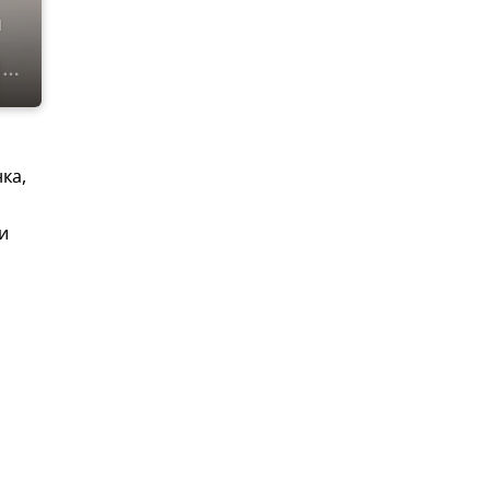
и
ка,
и