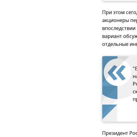
При этом сег
акционеры пе
впоследствии 
вариант обсу
отдельные ин
"
н
Р
с
п
Президент Ро