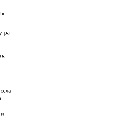
ль
утра
 на
 села
и
 и