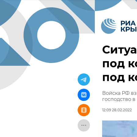
Ситуа
под к
под к
Войска РФ вз
господство в
12:09 28.02.2022