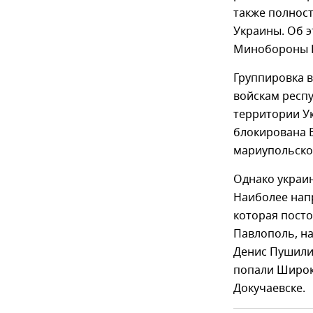
также полнос
Украины. Об 
Минобороны Р
Группировка в
войскам респу
территории У
блокирована 
мариупольско
Однако украи
Наиболее нап
которая посто
Павлополь, на
Денис Пушилин
попали Широка
Докучаевске.