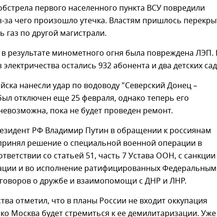
 обстрела первого населенного пункта ВСУ повредили
з-за чего произошло утечка. Властям пришлось перекры
ть газ по другой магистрали.
 в результате минометного огня была повреждена ЛЭП. 
з электричества остались 932 абонента и два детских сад
йска нанесли удар по водоводу "Северский Донец –
был отключен еще 25 февраля, однако теперь его
невозможна, пока не будет проведен ремонт.
резидент РФ Владимир Путин в обращении к россиянам
 принял решение о специальной военной операции в
ответствии со статьей 51, часть 7 Устава ООН, с санкции
ации и во исполнение ратифицированных Федеральным
говоров о дружбе и взаимопомощи с ДНР и ЛНР.
ства отметил, что в планы России не входит оккупация
ко Москва будет стремиться к ее демилитаризации. Уже