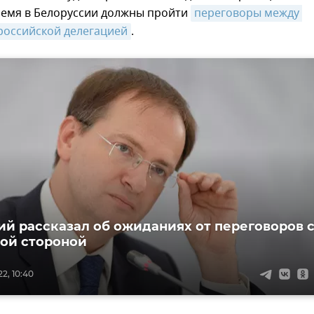
емя в Белоруссии должны пройти
переговоры между 
российской делегацией
.
й рассказал об ожиданиях от переговоров 
ой стороной
2, 10:40