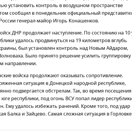
тью установить контроль в воздушном пространстве
этом сообщил в понедельник официальный представите
оссии генерал-майор Игорь Конашенков.
ойск ДНР продолжает наступление. По состоянию на 10 
блики удалось продвинуться на 19 километров вглубь
краины, был установлен контроль над Новым Айдаром,
Волноваха. Было принято решение усилить группировку
м направлении.
нские войска продолжают оказывать сопротивление.
ряженная ситуация в Донецкой народной республике,
янно подвергается обстрелам. Так, во время посещения
 юге республики, под огонь ВСУ попал лидер республик
. Ему удалось избежать ранений. Кроме того, под удар
я Балка и Зайцево. Самая сложная ситуация в Горловке