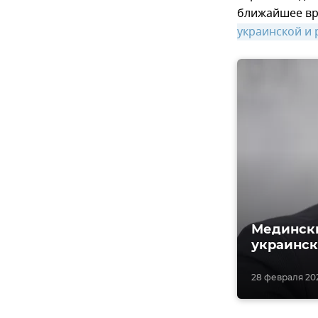
ближайшее вр
украинской и 
Медински
украинск
28 февраля 202