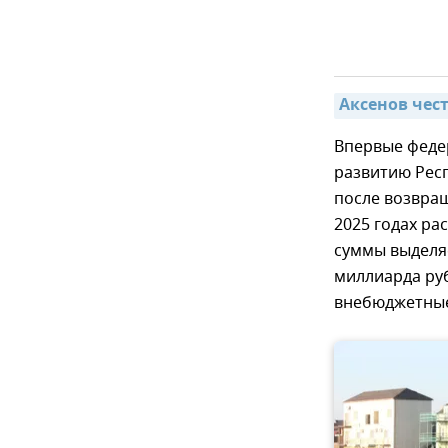
Аксенов чес
Впервые феде
развитию Респ
после возвращ
2025 годах ра
суммы выделяе
миллиарда руб
внебюджетные