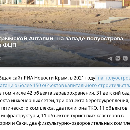
крымской Анталии" на западе полуострова
в ФЦП
3
бщал сайт РИА Новости Крым, в 2021 году
 на полуостров
уатацию более 150 объектов капитального строительства
 в том числе 42 объекта здравоохранения, 31 детский сад,
екта инженерных сетей, три объекта берегоукрепления,
гетического комплекса, два полигона ТКО, 11 объектов
инфраструктуры, 11 объектов туристских кластеров в
ория и Саки, два физкультурно-оздоровительных компле