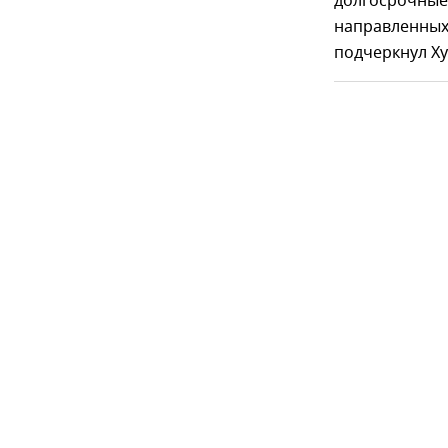
долгосрочные 
направленных 
подчеркнул Ху