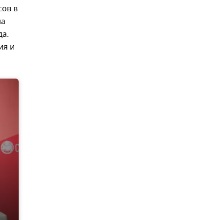
сов в
на
да.
ия и