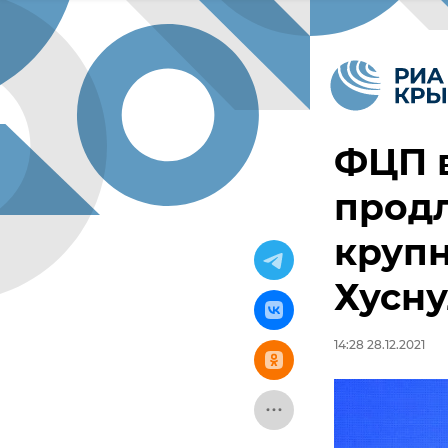
ФЦП 
продл
крупн
Хусн
14:28 28.12.2021