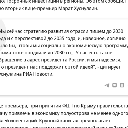
долгосрочных инвестиций в регионы. Об этом сообщил
во вторник вице-премьер Марат Хуснуллин.
Мы сейчас стратегию развития отрасли пишем до 2030
ода и с перспективой до 2035 года, и, наверное, логично
ыло бы, чтобы мы социально-экономическую программ
рыма тоже продлили до 2030-го… У нас есть такое
бращение в адрес президента России, и мы надеемся,
то президент нас поддержит с этой идеей", - цитирует
уснуллина РИА Новости.
це-премьера, при принятии ФЦП по Крыму правительст
ачу привлечь в экономику полуострова не менее одног
блей инвестиций. Крупный капитал предполагает