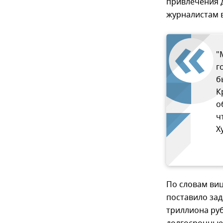
привлечения 
журналистам 
"
г
б
К
о
ч
Х
По словам ви
поставило зад
триллиона ру