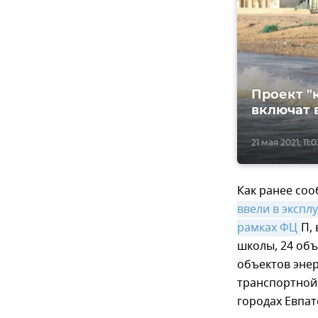
Проект "
включат 
21 мая 2021, 11:0
Как ранее соо
ввели в экспл
рамках ФЦ
П,
школы, 24 объ
объектов энер
транспортной 
городах Евпат