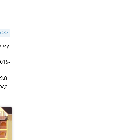
 >>
кому
015-
й
9,8
рда –