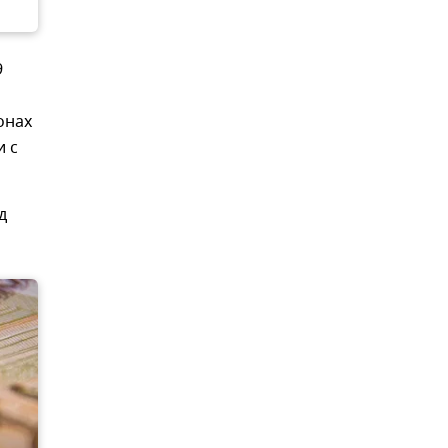
9
онах
и с
д