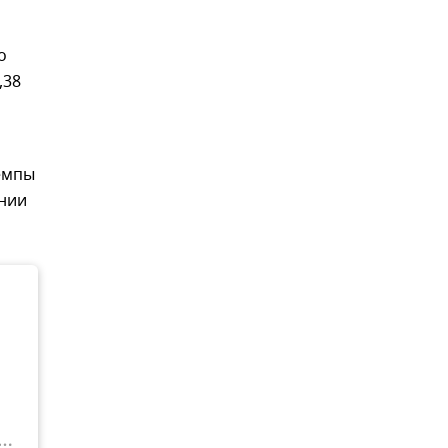
о
,38
емпы
ении