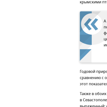
крымскими пт
А
п
ф
ц
и
Годовой прир
сравнению с о
этот показател
Также в обои
в Севастополе
выраженный: с