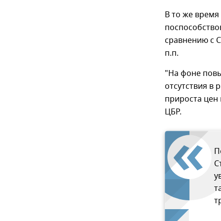
В то же врем
поспособство
сравнению с Се
п.п.
"На фоне пов
отсутствия в
прироста цен 
ЦБР.
П
С
у
т
т