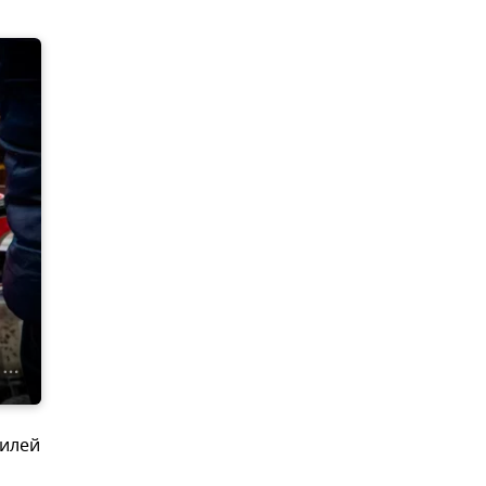
билей