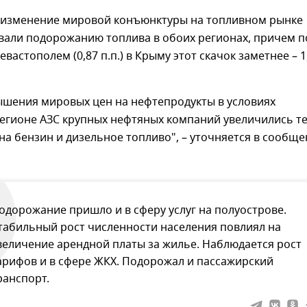
я изменение мировой конъюнктуры на топливном рынке
вали подорожанию топлива в обоих регионах, причем п
вастополем (0,87 п.п.) в Крыму этот скачок заметнее – 1
ышения мировых цен на нефтепродукты в условиях
 регионе АЗС крупных нефтяных компаний увеличились т
на бензин и дизельное топливо", – уточняется в сообщ
одорожание пришло и в сферу услуг на полуострове.
табильный рост численности населения повлиял на
величение арендной платы за жилье. Наблюдается рост
арифов и в сфере ЖКХ. Подорожал и пассажирский
ранспорт.