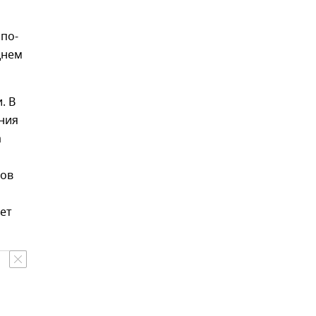
 по-
днем
. В
ения
а
нов
ет