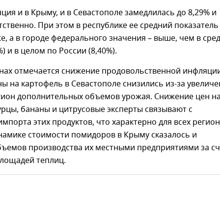
ция и в Крыму, и в Севастополе замедлилась до 8,29% и
тственно. При этом в республике ее средний показатель
, а в городе федерального значения – выше, чем в сре
) и в целом по России (8,40%).
онах отмечается снижение продовольственной инфляции
ны на картофель в Севастополе снизились из-за увелич
егион дополнительных объемов урожая. Снижение цен н
рцы, бананы и цитрусовые эксперты связывают с
мпорта этих продуктов, что характерно для всех регио
намике стоимости помидоров в Крыму сказалось и
бъемов производства их местными предприятиями за сч
лощадей теплиц.