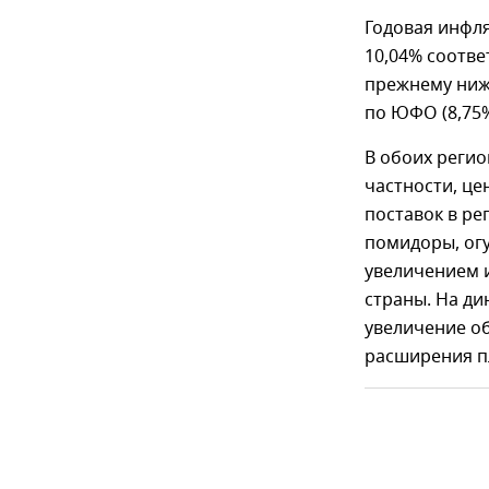
Годовая инфля
10,04% соотве
прежнему ниже
по ЮФО (8,75%
В обоих реги
частности, це
поставок в р
помидоры, огу
увеличением и
страны. На ди
увеличение о
расширения п