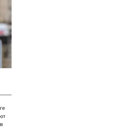
ге
оют
 в