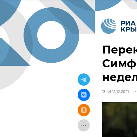
Перек
Симф
недел
13:44 15.12.2021