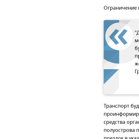
Ограничение в
"
м
б
п
ж
Г
Транспорт буд
проинформиру
средства орга
полуострова 
поездок в ука