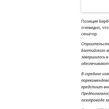
Позиция Бербо
очевидно, что
сенатор.
Строительство
Балтийского м
завершилось в
обеспечивают 
В середине но
порекомендова
предстоит вн
Предполагалос
газопровода з