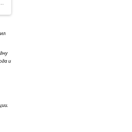
жил
дну
ода и
ции.