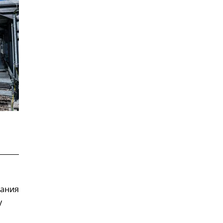
вания
у