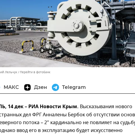
рий Лельчук
Перейти в фотобанк
МАКС
Дзен
Telegram
, 14 дек – РИА Новости Крым.
Высказывания нового
странных дел ФРГ Анналены Бербок об отсутствии осно
Северного потока – 2" кардинально не повлияет на судьб
однако ввод его в эксплуатацию будет искусственно