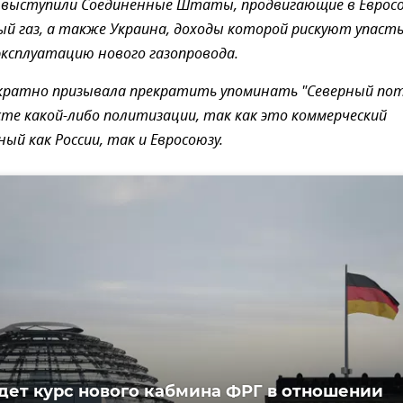
" выступили Соединенные Штаты, продвигающие в Еврос
й газ, а также Украина, доходы которой рискуют упаст
 эксплуатацию нового газопровода.
ократно призывала прекратить упоминать "Северный по
сте какой-либо политизации, так как это коммерческий
ый как России, так и Евросоюзу.
дет курс нового кабмина ФРГ в отношении