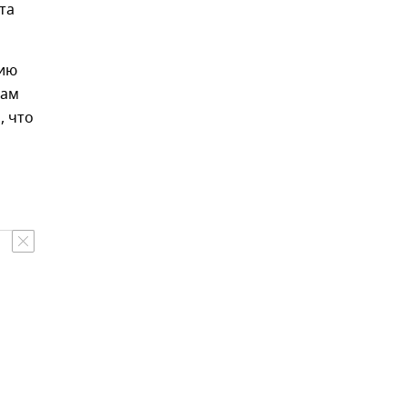
та
цию
мам
, что