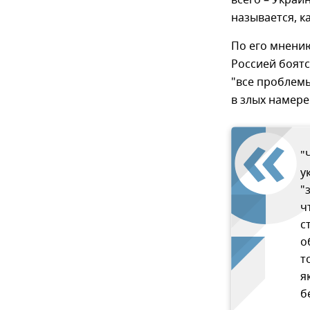
всего – Украи
называется, к
По его мнению
Россией боятс
"все проблемы
в злых намере
"
у
"
ч
с
о
т
я
б