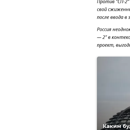
Против "СП-2
свой сжиженны
после ввода в
Россия неодн
— 2" в контек
проект, выгодн
Каким бу