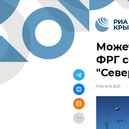
Може
ФРГ с
"Севе
11:34 14.12.2021