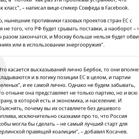
ны), а "потоки" как раз эти проблемы устраняют, что
ак класс", – написал вице-спикер Совфеда в Facebook.
, нынешние противники газовых проектов стран ЕС с
я не того, что РФ будет срывать поставки, а наоборот – 
 разом закончатся, и Москву больше нельзя будет обв
ниях или в использовании энергооружия".
Что касается высказываний лично Бербок, то они вполне
кладываются и в логику позиции ЕС в целом, и партии
зеленых", и ее самой лично. Однако не будем забывать,
то отныне она представляет не только партию, но и всю
трану, в которой есть и экономика, и население. И
бъяснять, почему вы их оставляете без дешевого
оплива, исключительно сказками про то, что Россия
кобы могла бы сделать – не самый лучший старт для
ерлинской правящей коалиции", – добавил Косачев.