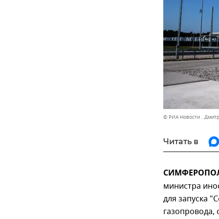
© РИА Новости . Дмит
Читать в
СИМФЕРОПОЛЬ
министра ино
для запуска "
газопровода, 