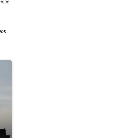
оюзе
ь
ток