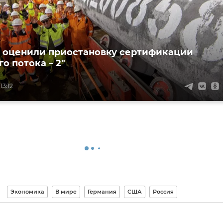
 оценили приостановку сертификации
о потока – 2"
13:12
Экономика
В мире
Германия
США
Россия