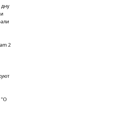
 дну
ри
рали
eam 2
куют
 "О