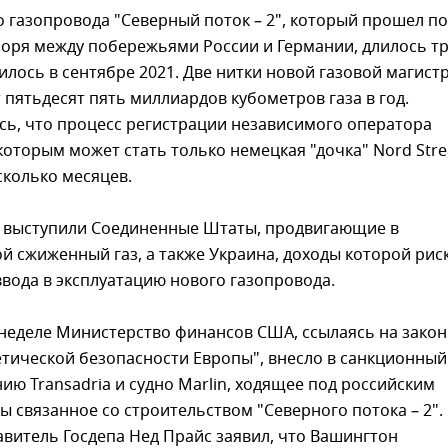
 газопровода "Северный поток – 2", который прошел по
моря между побережьями России и Германии, длилось т
илось в сентябре 2021. Две нитки новой газовой магист
пятьдесят пять миллиардов кубометров газа в год.
сь, что процесс регистрации независимого оператора
которым может стать только немецкая "дочка" Nord Str
сколько месяцев.
" выступили Соединенные Штаты, продвигающие в
й сжиженный газ, а также Украина, доходы которой рис
ввода в эксплуатацию нового газопровода.
неделе Министерство финансов США, ссылаясь на закон
тической безопасности Европы", внесло в санкционный
ию Transadria и судно Marlin, ходящее под российским
ы связанное со строительством "Северного потока – 2".
витель Госдепа Нед Прайс заявил, что Вашингтон