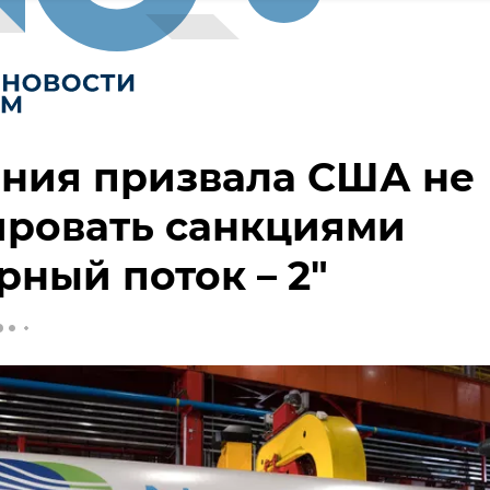
ания призвала США не
ировать санкциями
рный поток – 2"