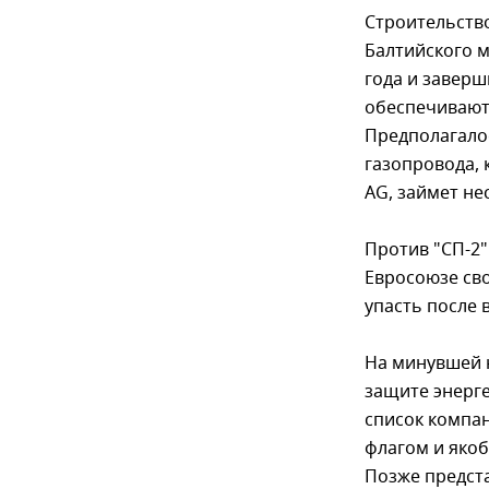
Строительство
Балтийского 
года и заверш
обеспечивают 
Предполагало
газопровода, 
AG, займет не
Против "СП-2
Евросоюзе сво
упасть после 
На минувшей 
защите энерге
список компан
флагом и якоб
Позже предста