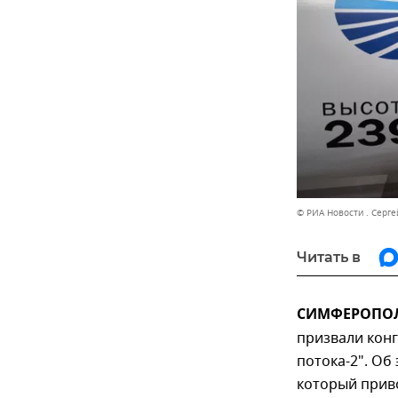
© РИА Новости . Серге
Читать в
СИМФЕРОПОЛЬ
призвали кон
потока-2". Об
который прив