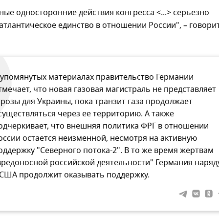
ые односторонние действия конгресса <...> серьезно
атлантическое единство в отношении России", – говорит
 упомянутых материалах правительство Германии
тмечает, что новая газовая магистраль не представляет
грозы для Украины, пока транзит газа продолжает
существляться через ее территорию. А также
одчеркивает, что внешняя политика ФРГ в отношении
оссии остается неизменной, несмотря на активную
оддержку "Северного потока-2". В то же время жертвам
вредоносной российской деятельности" Германия наряд
 США продолжит оказывать поддержку.