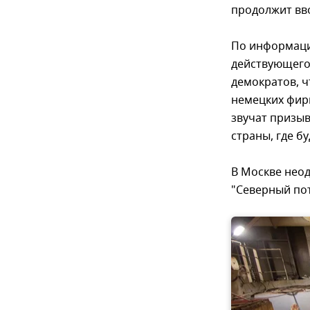
продолжит вв
По информаци
действующего
демократов, 
немецких фирм
звучат призыв
страны, где б
В Москве неод
"Северный пот