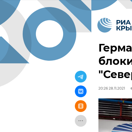
Герм
блок
"Севе
20:26 28.11.2021