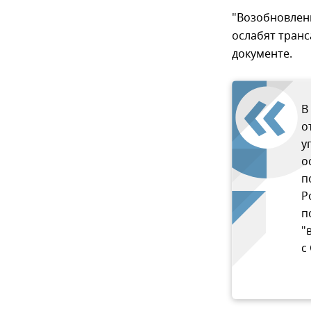
"Возобновленн
ослабят транс
документе.
В
о
у
о
п
Р
п
"
с