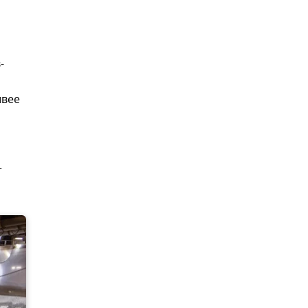
-
ивее
т