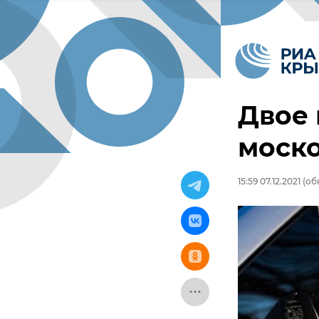
Двое 
моск
15:59 07.12.2021
(обн