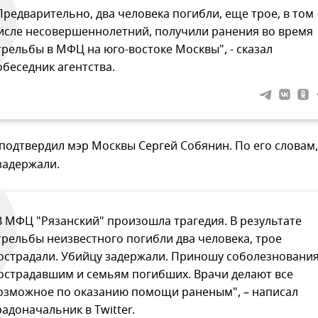
Предварительно, два человека погибли, еще трое, в том
исле несовершеннолетний, получили ранения во время
трельбы в МФЦ на юго-востоке Москвы", - сказал
обеседник агентства.
одтвердил мэр Москвы Сергей Собянин. По его словам,
задержали.
В МФЦ "Рязанский" произошла трагедия. В результате
трельбы неизвестного погибли два человека, трое
острадали. Убийцу задержали. Приношу соболезновани
острадавшим и семьям погибших. Врачи делают все
озможное по оказанию помощи раненым", – написал
радоначальник в Twitter.