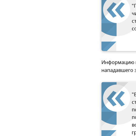
"
ч
с
с
Информацию п
нападавшего 
"
с
п
п
в
г