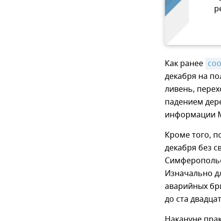
р
Как ранее
со
декабря на по
ливень, перех
падением дере
информации М
Кроме того, п
декабря без с
Симферопольс
Изначально д
аварийных бри
до ста двадцат
Накануне пра