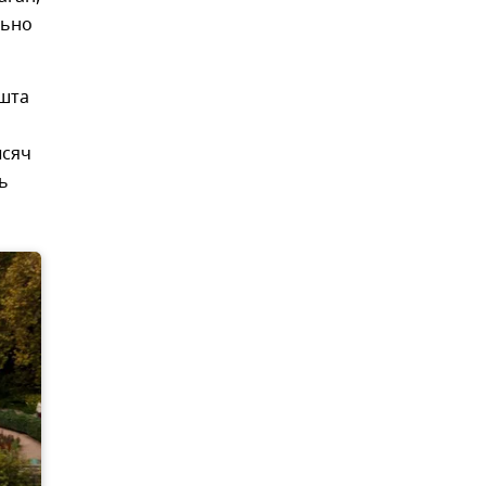
льно
ушта
ысяч
ь