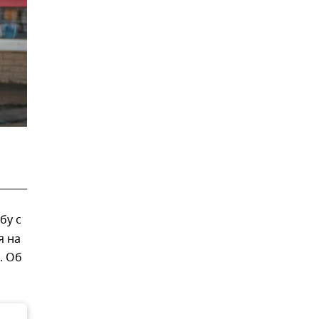
бу с
я на
. Об