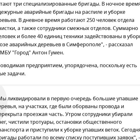
отают три специализированные бригады. В ночное врем
дежурные аварийные бригады на распиле и уборке
евьев. В дневное время работают 250 человек отдела
истки, а также сотрудники смежных отделов. Суммарно
еловек и более 40 единиц техники задействованы в убор
озе аварийных деревьев в Симферополе", - рассказал
МБУ "Город" Антон Гумен.
роводимая предприятием, упорядочена, поскольку есть
ые задачи.
Мы ликвидировали в первую очередь большие упавшие
еревья, на участках, где были оборваны провода и
ерекрыта проезжая часть. Утром сотрудники убирали
нег, чистили тротуары, остановки общественного
ранспорта и приступили к уборке упавших веток. Сегодн
ригады работали по всему списку поступивших заявок", -