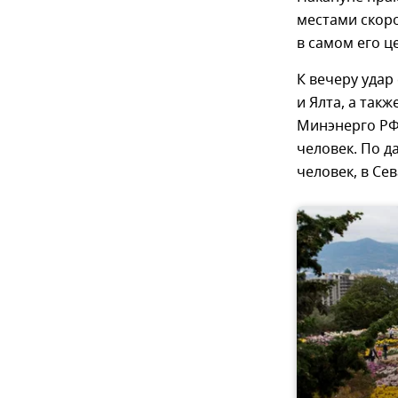
местами скоро
в самом его ц
К вечеру удар
и Ялта, а та
Минэнерго РФ,
человек. По д
человек, в Сев