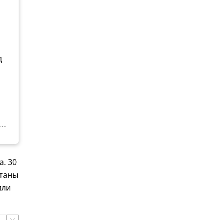
д
. 30
отаны
или