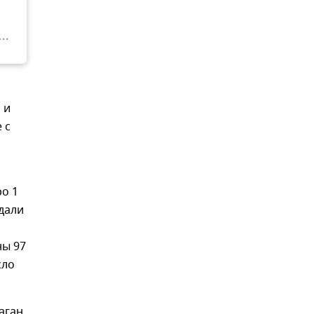
 и
 с
ро 1
адали
ны 97
сло
аган,