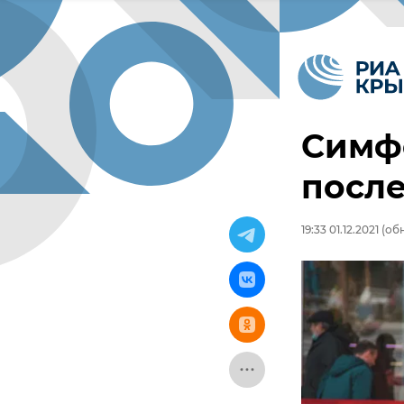
Симф
после
19:33 01.12.2021
(обн