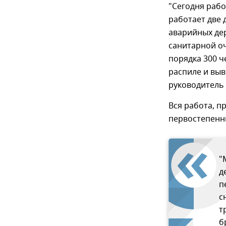
"Сегодня раб
работает две 
аварийных дер
санитарной оч
порядка 300 ч
распиле и выв
руководитель 
Вся работа, п
первостепенн
"
д
п
с
т
б