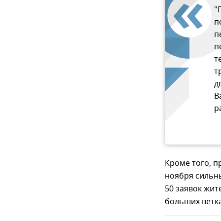
"
п
п
п
т
т
д
В
р
Кроме того, п
ноября сильны
50 заявок жит
больших ветка