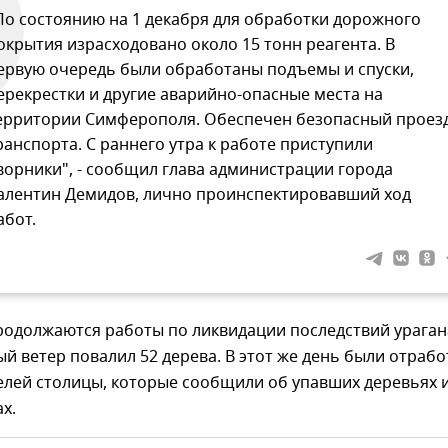
По состоянию на 1 декабря для обработки дорожного
окрытия израсходовано около 15 тонн реагента. В
ервую очередь были обработаны подъемы и спуски,
ерекрестки и другие аварийно-опасные места на
ерритории Симферополя. Обеспечен безопасный проез
ранспорта. С раннего утра к работе приступили
ворники", - сообщил глава администрации города
алентин Демидов, лично проинспектировавший ход
абот.
родолжаются работы по ликвидации последствий урагана
й ветер повалил 52 дерева. В этот же день были отраб
елей столицы, которые сообщили об упавших деревьях 
х.