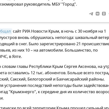
езюмировал руководитель МБУ "Город".
общал
сайт РИА Новости Крым, в ночь с 30 ноября на 1
луостров вновь обрушилась непогода: шквальный ветер
одящий в снег. Было зарегистрировано 21 происшествие
вьев, из них 10 – на автомобили. Большинство, по
ЧС, в Ялте.
о словам главы Республики Крым Сергея Аксенова, на ут
вета оставались 12 тыс. абонентов. Больше всего постр
кий, Сакский, Белогорский и Бахчисарайский районы.
ля устранения последствий непогоды были задействова
гад "Крымэнерго", к середине дня их количество возро
и.
ктически по всей территории Крыма прошел сильный ур