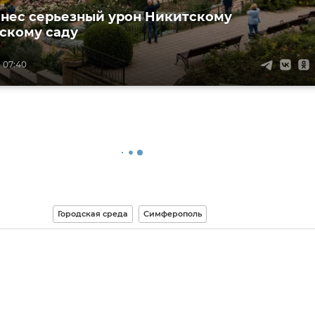
анес серьезный урон Никитскому
скому саду
, 07:40
Городская среда
Симферополь