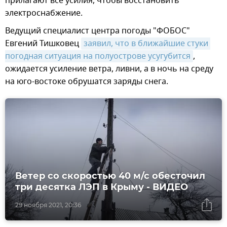
прилагают все усилия, чтобы восстановить
электроснабжение.
Ведущий специалист центра погоды "ФОБОС"
Евгений Тишковец
заявил, что в ближайшие стуки 
погодная ситуация на полуострове усугубится
,
ожидается усиление ветра, ливни, а в ночь на среду
на юго-востоке обрушатся заряды снега.
Ветер со скоростью 40 м/с обесточил
три десятка ЛЭП в Крыму - ВИДЕО
29 ноября 2021, 20:36