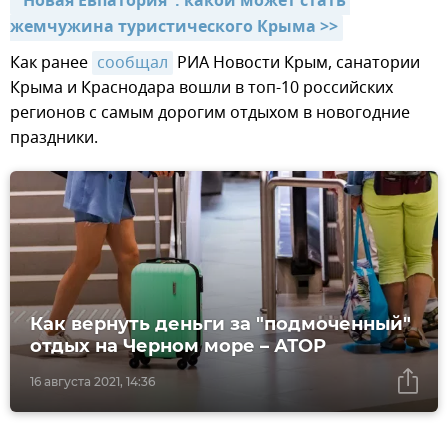
"Новая Евпатория": какой может стать 
жемчужина туристического Крыма >>
Как ранее
сообщал
РИА Новости Крым, санатории
Крыма и Краснодара вошли в топ-10 российских
регионов с самым дорогим отдыхом в новогодние
праздники.
Как вернуть деньги за "подмоченный"
отдых на Черном море – АТОР
16 августа 2021, 14:36