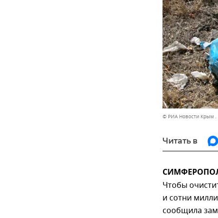
© РИА Новости Крым .
Читать в
СИМФЕРОПОЛЬ,
Чтобы очисти
и сотни милл
сообщила зам