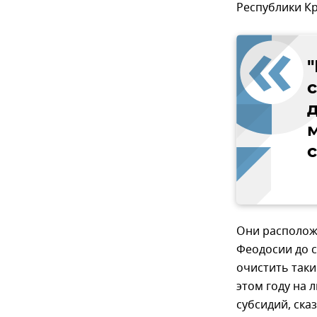
Республики К
Они расположе
Феодосии до 
очистить так
этом году на 
субсидий, ска