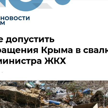
е допустить
ащения Крыма в свал
мминистра ЖКХ