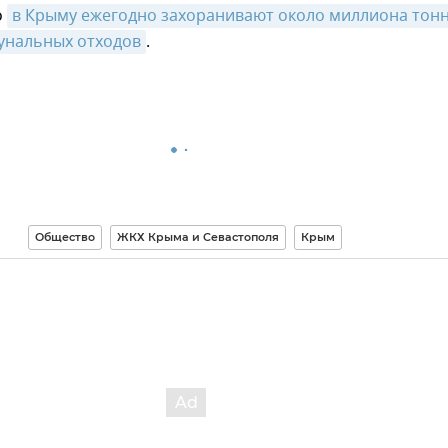
о
в Крыму ежегодно захоранивают около миллиона тонн
унальных отходов
.
Общество
ЖКХ Крыма и Севастополя
Крым