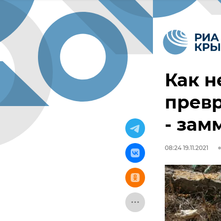
Как н
превр
- за
08:24 19.11.2021