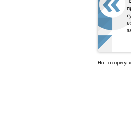
"
п
с
в
з
Но это при ус