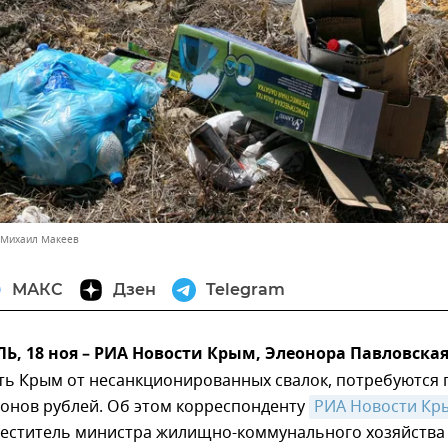
 Михаил Макеев
МАКС
Дзен
Telegram
 18 ноя – РИА Новости Крым, Элеонора Павловская
ть Крым от несанкционированных свалок, потребуются 
ионов рублей. Об этом корреспонденту
РИА Новости Кр
еститель министра жилищно-коммунального хозяйства