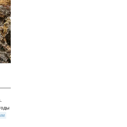
.
годы
ым