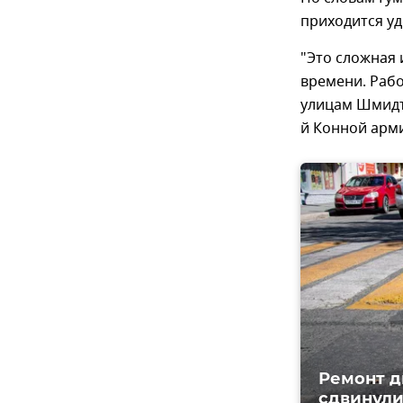
приходится уд
"Это сложная
времени. Раб
улицам Шмидта
й Конной арми
Ремонт д
сдвинули