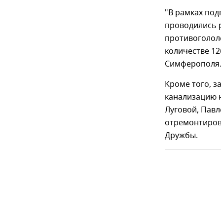
"В рамках под
проводились р
противогололе
количестве 12
Симферополя
Кроме того, 
канализацию н
Луговой, Павл
отремонтиров
Дружбы.