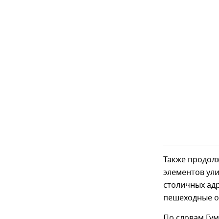
Также продол
элементов ули
столичных ад
пешеходные о
По словам Гум