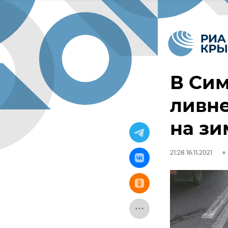
В Си
ливне
на зи
21:28 16.11.2021