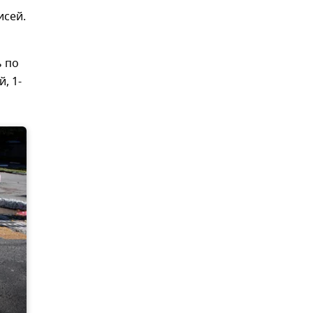
исей.
ь по
, 1-