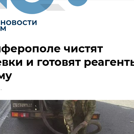
мферополе чистят
вки и готовят реагент
му