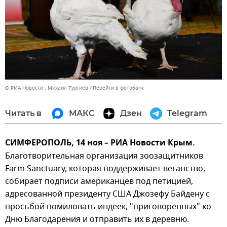
© РИА Новости . Михаил Тургиев
Перейти в фотобанк
Читать в
МАКС
Дзен
Telegram
СИМФЕРОПОЛЬ, 14 ноя – РИА Новости Крым.
Благотворительная организация зоозащитников
Farm Sanctuary, которая поддерживает веганство,
собирает подписи американцев под петицией,
адресованной президенту США Джозефу Байдену с
просьбой помиловать индеек, "приговоренных" ко
Дню Благодарения и отправить их в деревню.