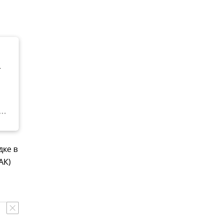
т
дке в
АК)