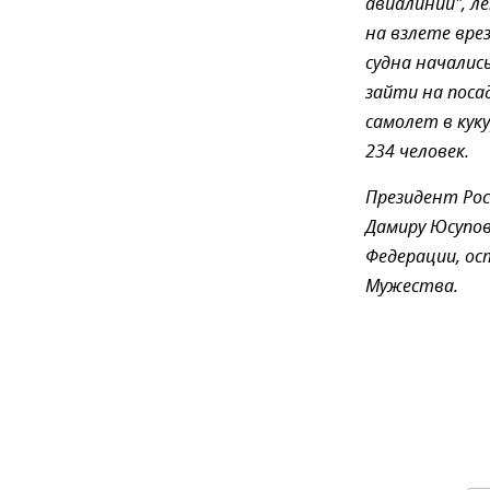
авиалинии", л
на взлете вре
судна началис
зайти на поса
самолет в кук
234 человек.
Президент Рос
Дамиру Юсупов
Федерации, о
Мужества.