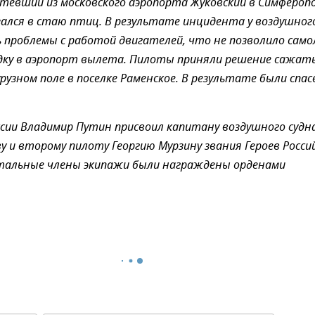
етевший из московского аэропорта Жуковский в Симферопо
зался в стаю птиц. В результате инцидента у воздушног
ь проблемы с работой двигателей, что не позволило сам
дку в аэропорт вылета. Пилоты приняли решение сажат
урузном поле в поселке Раменское. В результате были спа
сии Владимир Путин присвоил капитану воздушного судн
у и второму пилоту Георгию Мурзину звания Героев Росси
стальные члены экипажи были награждены орденами