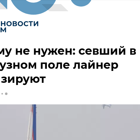
у не нужен: севший в
узном поле лайнер
изируют