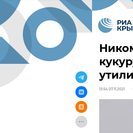
Ником
кукур
утил
13:54 07.11.2021