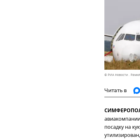
© РИА Новости . Рами
Читать в
СИМФЕРОПОЛЬ
авиакомпании
посадку на ку
утилизирован,