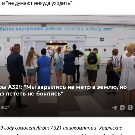
и "не думают никуда уходить".
ы А321: "Мы зарылись на метр в землю, но
аз лететь не боялись"
 19:27
9 году самолет Airbus А321 авиакомпании "Уральские