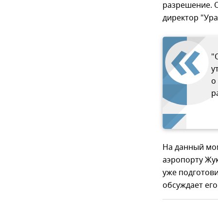
разрешение. О
директор "Ура
"
у
о
р
На данный мо
аэропорту Жу
уже подготови
обсуждает его