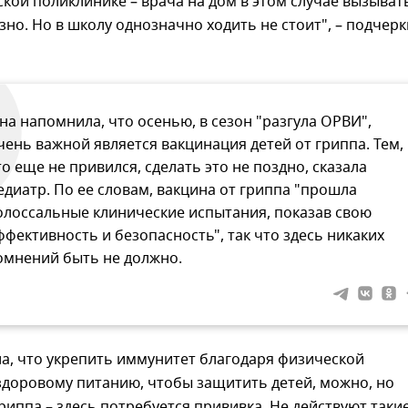
кой поликлинике – врача на дом в этом случае вызыват
но. Но в школу однозначно ходить не стоит", – подчерк
на напомнила, что осенью, в сезон "разгула ОРВИ",
чень важной является вакцинация детей от гриппа. Тем,
то еще не привился, сделать это не поздно, сказала
едиатр. По ее словам, вакцина от гриппа "прошла
олоссальные клинические испытания, показав свою
ффективность и безопасность", так что здесь никаких
омнений быть не должно.
а, что укрепить иммунитет благодаря физической
здоровому питанию, чтобы защитить детей, можно, но
гриппа – здесь потребуется прививка. Не действуют таки