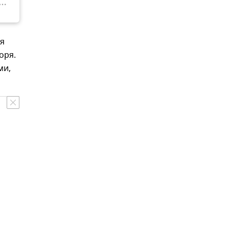
бя
оря.
ми,