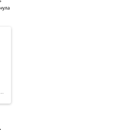
ь
нула
е