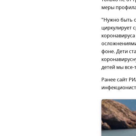
меры профилак
"Нужно быть о
циркулирует с
коронавируса 
осложнениями
фоне. Дети ст
коронавирусну
детей мы все-
Ранее сайт РИ
инфекционис