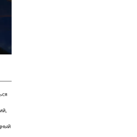
ься
ий,
дный