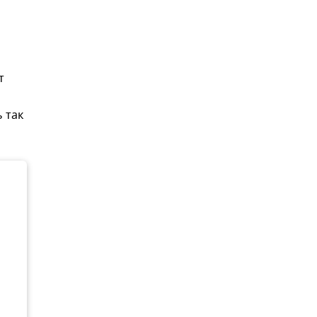
т
 так