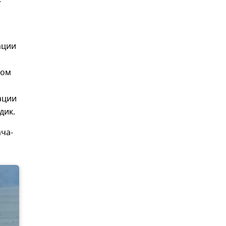
ации
том
ации
дик.
ача-