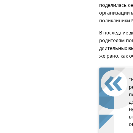
поделилась с
организации 
поликлиники 
В последние д
родителям по
длительных вы
же рано, как 
"
р
п
д
н
в
о