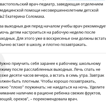
евастопольский врач-педиатр, заведующая отделением
медицинской помощи несовершеннолетним детской
№2 Екатерина Соломаха.
ва выходных дня перед началом учебы врач рекомендуе
мочь детям настроиться на рабочую неделю после
ходных. Для этого уже в воскресенье они должны встать
обычно встают в школу, и плотно позавтракать.
Нужно приучить себя заранее к рабочему, школьному
ежиму после расслабленных выходных. Лечь спать не
озже десяти часов вечера, а встать в семь утра. Завтрак
олжен быть плотным. Чтобы хорошо позавтракать,
ужно "плохо" поужинать: не наедаться на ночь. Уделите
нимание наличию в рационе ребенка свежих фруктов,
вощей, орехов", – порекомендовала врач.