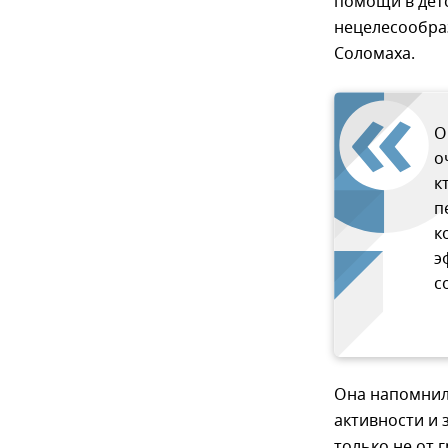
помощи в детс
нецелесообраз
Соломаха.
О
о
к
п
к
э
с
Она напомнил
активности и 
только не от 