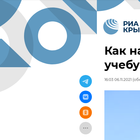
Как н
учебу
16:03 06.11.2021
(обн