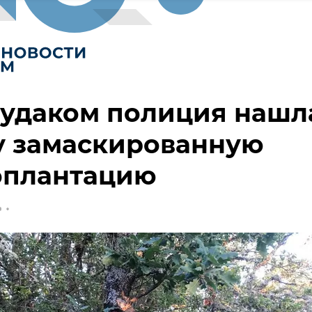
Судаком полиция нашл
у замаскированную
оплантацию