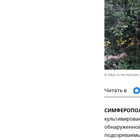
© МВД по Республике
Читать в
СИМФЕРОПОЛЬ
культивирова
обнаруженной 
подозреваемы