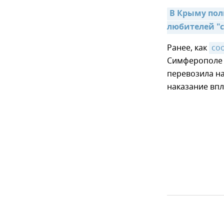
В Крыму пол
любителей "с
Ранее, как
со
Симферополе 
перевозила н
наказание вп