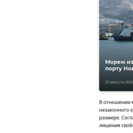
Морем из
порту Но
25 августа 2021,
В отношении 
незаконного 
размере. Согл
лишения своб