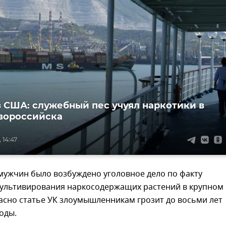
 США: служебный пес учуял наркотики в
вороссийска
 14:47
мужчин было возбуждено уголовное дело по факту
культивирования наркосодержащих растений в крупном
асно статье УК злоумышленникам грозит до восьми лет
оды.