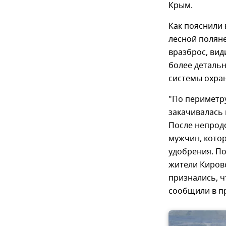
Крым.
Как пояснили 
лесной поляне
вразброс, вид
более деталь
системы охран
"По периметр
закачивалась
После непрод
мужчин, котор
удобрения. П
жители Кировс
признались, ч
сообщили в пр