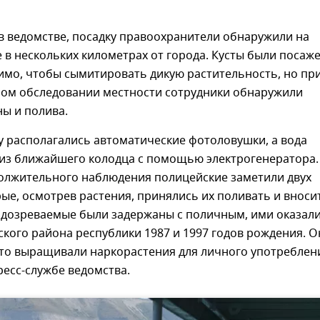
в ведомстве, посадку правоохранители обнаружили на
 в нескольких километрах от города. Кусты были посаж
имо, чтобы сымитировать дикую растительность, но пр
ном обследовании местности сотрудники обнаружили
ы и полива.
у располагались автоматические фотоловушки, а вода
 из ближайшего колодца с помощью электрогенератора.
олжительного наблюдения полицейские заметили двух
ые, осмотрев растения, принялись их поливать и вноси
одозреваемые были задержаны с поличным, ими оказал
кого района республики 1987 и 1997 годов рождения. О
то выращивали наркорастения для личного употреблени
есс-службе ведомства.