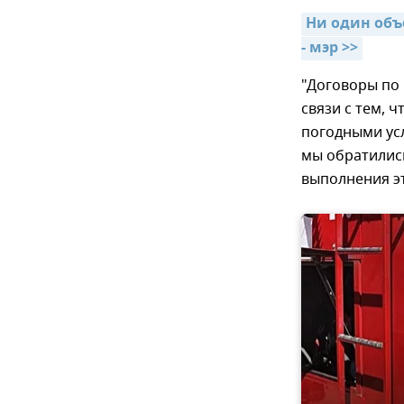
Ни один объе
- мэр >>
"Договоры по 
связи с тем, ч
погодными ус
мы обратились
выполнения эт