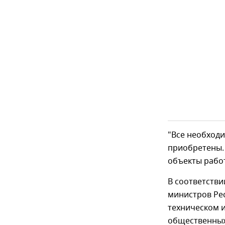
"Все необход
приобретены.
объекты работ
В соответств
министров Ре
техническом 
общественных