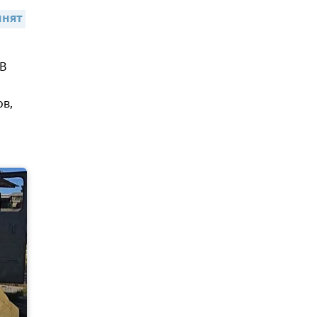
нят 
 В
ов,