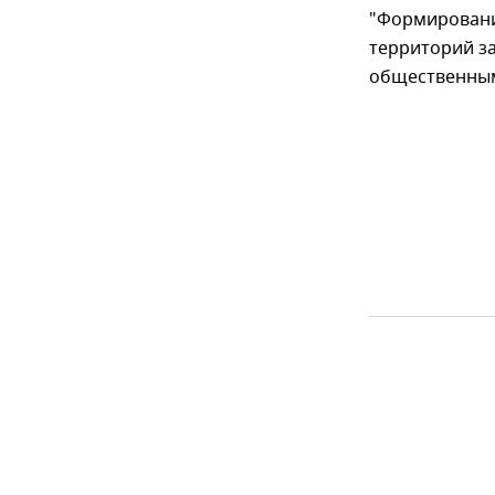
"Формировани
территорий за
общественным 