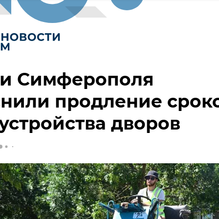
ти Симферополя
снили продление срок
устройства дворов