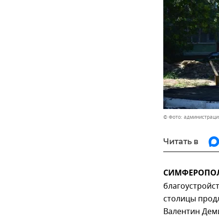
© Фото: администрац
Читать в
СИМФЕРОПОЛЬ
благоустройс
столицы продл
Валентин Дем