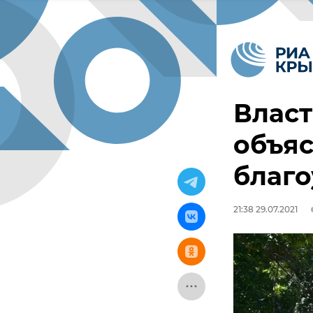
Влас
объя
благо
21:38 29.07.2021