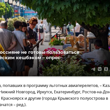
оссияне не готовы пользоваться
еским кешбэком – опрос
:39
, попавших в программу льготных авиаперелетов, – Каз
Нижний Новгород, Иркутск, Екатеринбург, Ростов-на-Дон
 Красноярск и другие (города Крымского полуострова в
чатся – ред.).