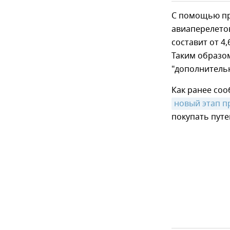
С помощью пр
авиаперелетов
составит от 4
Таким образом
"дополнительн
Как ранее соо
новый этап п
покупать путе