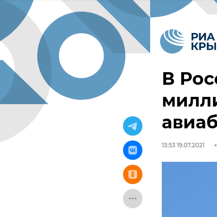
В Рос
милл
авиаб
13:53 19.07.2021