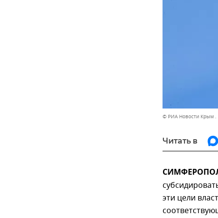
© РИА Новости Крым .
Читать в
СИМФЕРОПОЛЬ
субсидировать
эти цели влас
соответствую