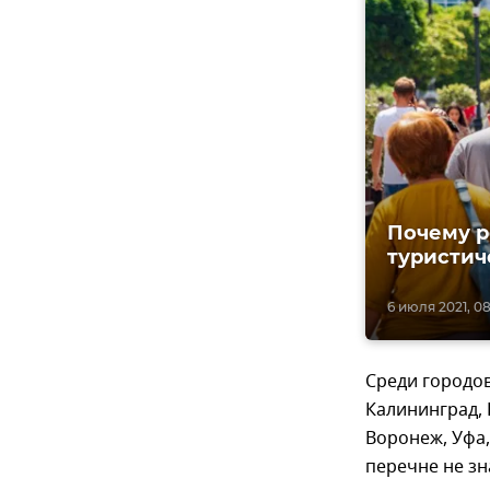
Почему р
туристич
6 июля 2021, 08
Среди городов
Калининград, 
Воронеж, Уфа,
перечне не зна