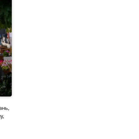
ань,
у,