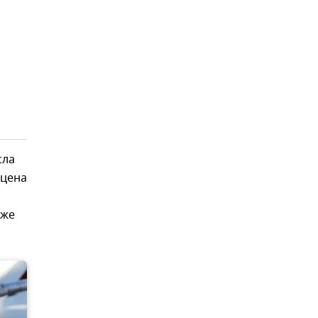
сла
 цена
кже