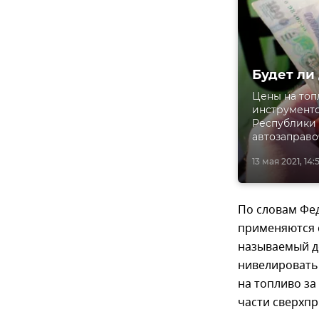
Будет ли
Цены на топ
инструменто
Республики 
автозаправо
13 мая 2021, 14:
По словам Фед
применяются 
называемый д
нивелировать
на топливо з
части сверхпр