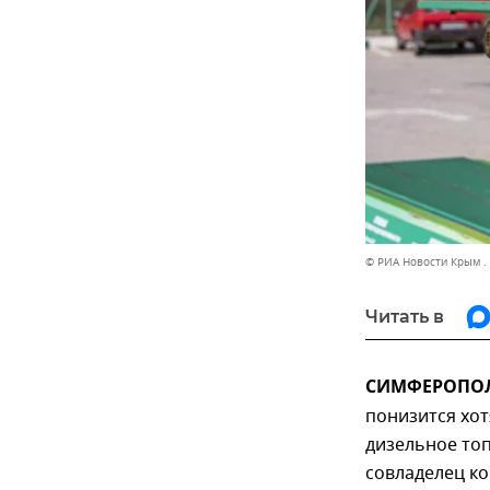
© РИА Новости Крым .
Читать в
СИМФЕРОПОЛЬ
понизится хот
дизельное топ
совладелец ко