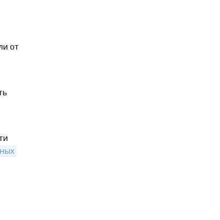
ли от
ть
ти
ных 