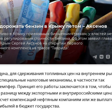
 дорожать бензин в Крыму летом – Аксенов
ливо в Крыму привязаны к биржевым ставкам, у властей не
в регулирования стоимости бензина. Об этом заявил глава
Крым Сергей Аксенов на открытии первого
чного комплекса на трассе "Таврида".
57
уна, для сдерживания топливных цен на внутреннем ры
специальные налоговые механизмы, в частности так
емпфер. Принцип его работы заключается в том, чтобы
 разницу между экспортными и внутрироссийскими цен
а счет компенсаций нефтяным компаниям или же выплат
ибылей в бюджет государства.