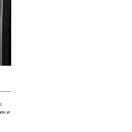
ю
ин и