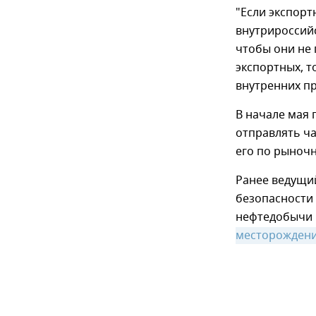
"Если экспорт
внутрироссийс
чтобы они не 
экспортных, т
внутренних пр
В начале мая
отправлять ча
его по рыноч
Ранее ведущи
безопасности
нефтедобычи 
месторождени