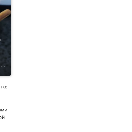
т
нке
ами
ой