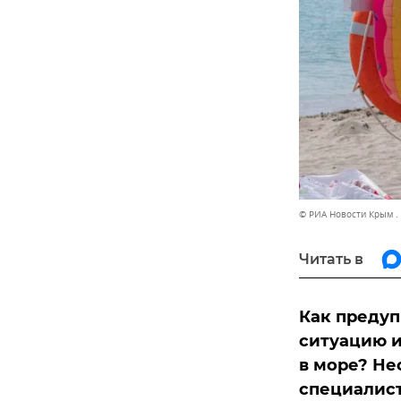
© РИА Новости Крым .
Читать в
Как преду
ситуацию и
в море? Н
специалист