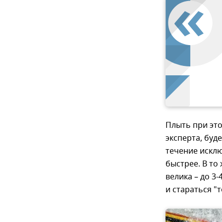
Плыть при эт
эксперта, буд
течение исклю
быстрее. В то
велика – до 3
и стараться "