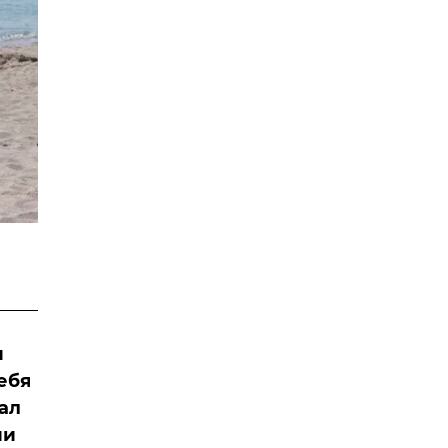
и
ебя
ал
ии