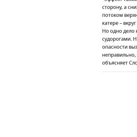
сторону, а сн
потоком верхн
катере – вкруг
Но одно дело н
судорогами. Н
опасности выз
неправильно, 
объясняет Сл