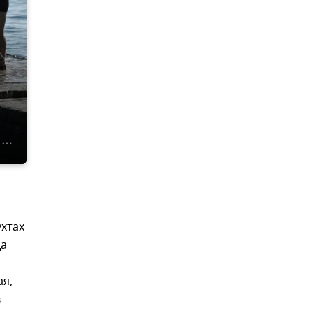
ухтах
да
ая,
в