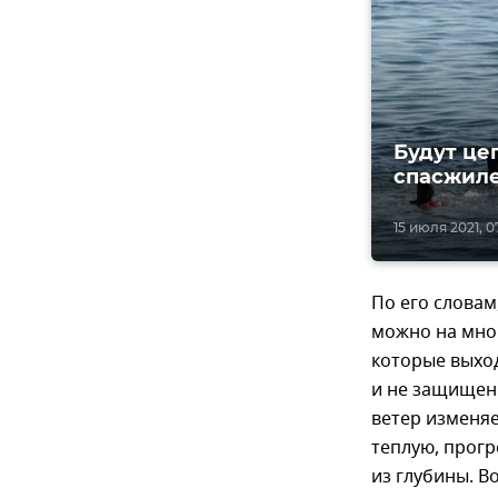
Будут це
спасжиле
15 июля 2021, 0
По его словам
можно на мног
которые выход
и не защищены
ветер изменяе
теплую, прогр
из глубины. 