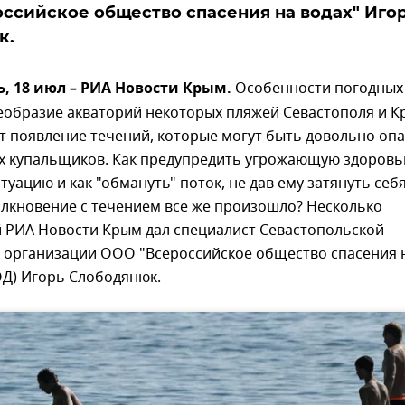
ссийское общество спасения на водах" Иго
к.
 18 июл – РИА Новости Крым.
Особенности погодных
оеобразие акваторий некоторых пляжей Севастополя и 
т появление течений, которые могут быть довольно оп
х купальщиков. Как предупредить угрожающую здоровь
туацию и как "обмануть" поток, не дав ему затянуть себя
олкновение с течением все же произошло? Несколько
 РИА Новости Крым дал специалист Севастопольской
 организации ООО "Всероссийское общество спасения 
ОД) Игорь Слободянюк.