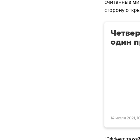
считанные мин
сторону откры
Четвер
один п
14 июля 2021, 10
"Эффект такой 