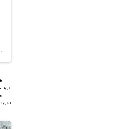
ть
раздо
ь
о дна