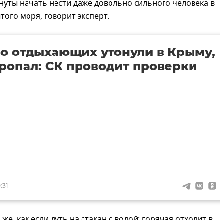
уты начать нести даже довольно сильного человека в
того моря, говорит эксперт.
о отдыхающих утонули в Крыму,
ропал: СК проводит проверки
:31
же, как если дуть на стакан с водой: горячая отходит в