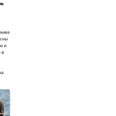
рь
Крыма
асны
ю и
 в
на