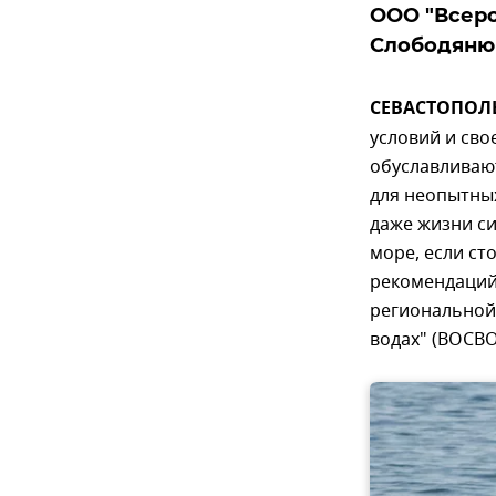
ООО "Всеро
Слободяню
СЕВАСТОПОЛЬ,
условий и св
обуславливаю
для неопытны
даже жизни си
море, если ст
рекомендаций
региональной
водах" (ВОСВ