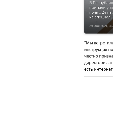
В Республик
приняли уча
ночь с 24 н
на специаль
29 мая 2021, 14
"Мы встретили
инструкция по
честно призна
директоре лаг
есть интернет"