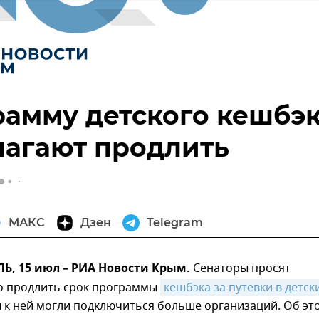
амму детского кешбэ
лагают продлить
МАКС
Дзен
Telegram
, 15 июл – РИА Новости Крым.
Сенаторы просят
о продлить срок программы
кешбэка за путевки в детски
ы к ней могли подключиться больше организаций. Об эт