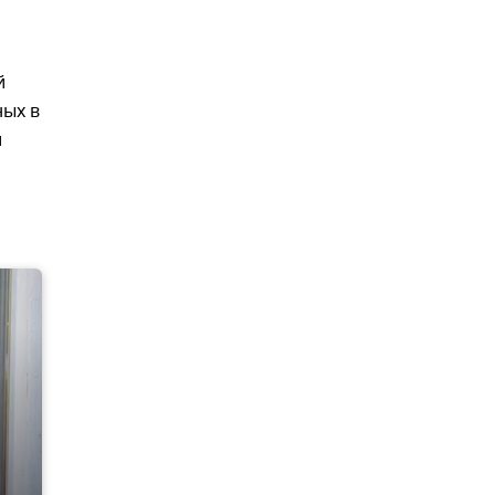
й
ных в
и