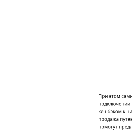
При этом сами
подключении к
кешбэком к ни
продажа путев
помогут пред