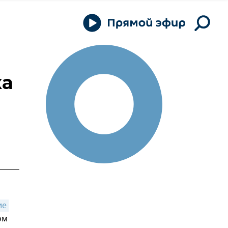
ка
е 
ом