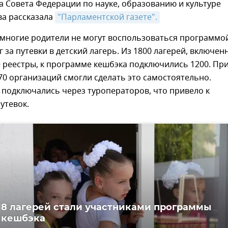
а Совета Федерации по науке, образованию и культуре
ва рассказала
"Парламентской газете".
 многие родители не могут воспользоваться программо
г за путевки в детский лагерь. Из 1800 лагерей, включен
 реестры, к программе кешбэка подключились 1200. Пр
70 организаций смогли сделать это самостоятельно.
подключались через туроператоров, что привело к
утевок.
18 лагерей стали участниками программы
 кешбэка