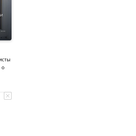
ли
исты
 о