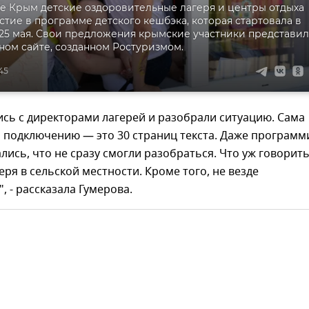
е Крым детские оздоровительные лагеря и центры отдыха
стие в программе детского кешбэка, которая стартовала в
а 25 мая. Свои предложения крымские участники представи
ном сайте, созданном Ростуризмом.
:45
сь с директорами лагерей и разобрали ситуацию. Сама
 подключению — это 30 страниц текста. Даже программ
лись, что не сразу смогли разобраться. Что уж говорить
еря в сельской местности. Кроме того, не везде
, - рассказала Гумерова.