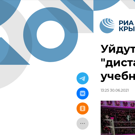
Уйдут
"дист
учебн
13:25 30.06.2021