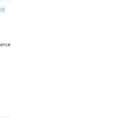
я 
ется