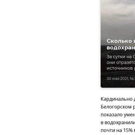
Сколько 
водохран
За сутки на
они отразят
источников 
30 мая 2021, 14
Кардинально 
Белогорском 
показало умен
в водохранили
почти на 15% 