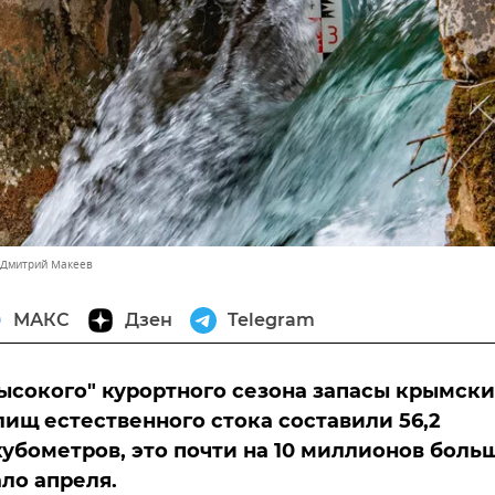
 Дмитрий Макеев
МАКС
Дзен
Telegram
высокого" курортного сезона запасы крымск
ищ естественного стока составили 56,2
убометров, это почти на 10 миллионов боль
ало апреля.