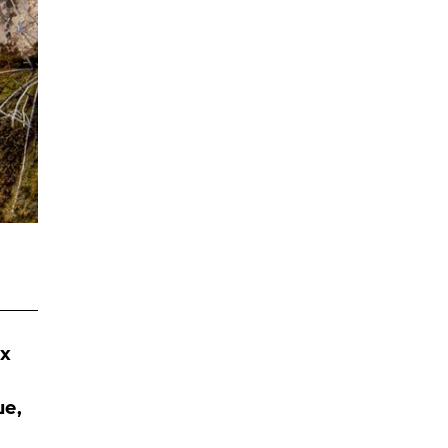
их
ше,