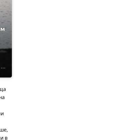
ым
ища
на
ми
ше,
и в