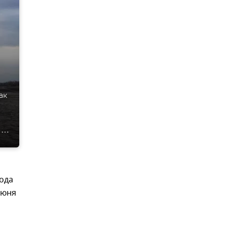
ак
ода
июня