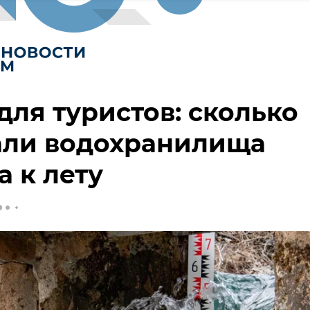
для туристов: сколько
али водохранилища
 к лету