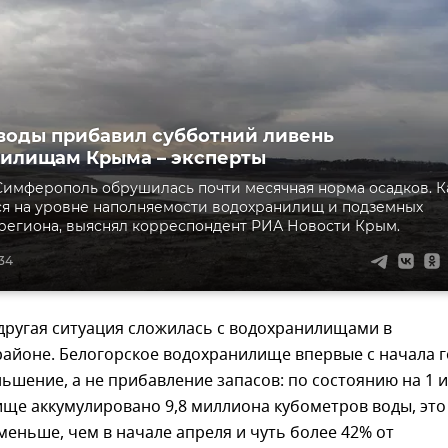
воды прибавил субботний ливень
илищам Крыма – эксперты
 Симферополь обрушилась почти месячная норма осадков. К
ся на уровне наполняемости водохранилищ и подземных
региона, выяснял корреспондент РИА Новости Крым.
:34
другая ситуация сложилась с водохранилищами в
районе. Белогорское водохранилище впервые с начала г
ьшение, а не прибавление запасов: по состоянию на 1 
ще аккумулировано 9,8 миллиона кубометров воды, это
меньше, чем в начале апреля и чуть более 42% от