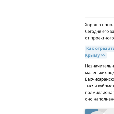
Хорошо попол
Сегодня его з
от проектного
Как отразит
Крыму >>
Незначительн
маленьких во
Бахчисарайск
тысяч кубомет
полмиллиона 
оно наполнено