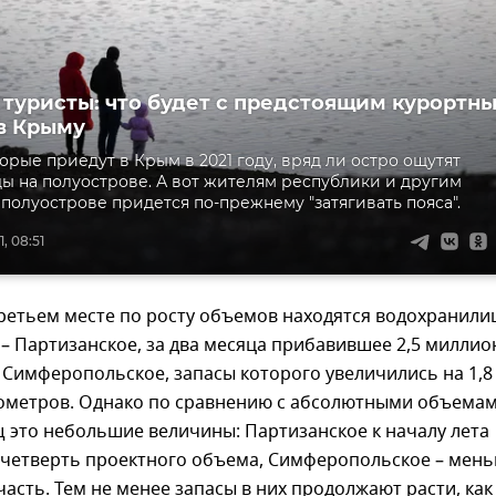
 туристы: что будет с предстоящим курортн
в Крыму
торые приедут в Крым в 2021 году, вряд ли остро ощутят
ды на полуострове. А вот жителям республики и другим
 полуострове придется по-прежнему "затягивать пояса".
, 08:51
третьем месте по росту объемов находятся водохранил
 Партизанское, за два месяца прибавившее 2,5 миллио
 Симферопольское, запасы которого увеличились на 1,8
ометров. Однако по сравнению с абсолютными объема
 это небольшие величины: Партизанское к началу лета
 четверть проектного объема, Симферопольское – мень
часть. Тем не менее запасы в них продолжают расти, как 