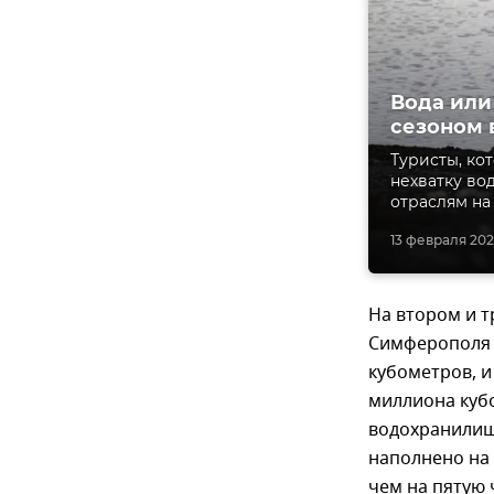
Вода или
сезоном 
Туристы, ко
нехватку во
отраслям на
13 февраля 2021
На втором и 
Симферополя –
кубометров, и
миллиона куб
водохранилищ
наполнено на
чем на пятую 