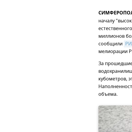
СИМФЕРОПОЛЬ
началу "высо
естественного
миллионов бол
сообщили
РИ
мелиорации Р
За прошедшие
водохранилище
кубометров, э
Наполненность
объема.