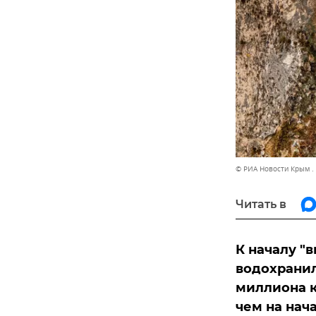
© РИА Новости Крым .
Читать в
К началу "
водохранил
миллиона к
чем на нач