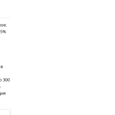
кое.
65%
 в
о 300
а
дня