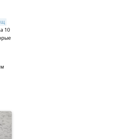
ищ
а 10
торые
ом