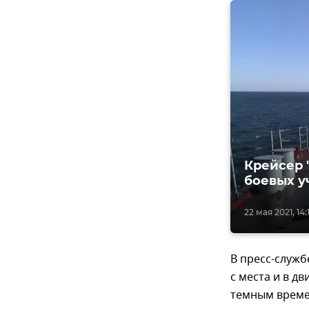
Крейсер 
боевых у
22 мая 2021, 14:
В пресс-служб
с места и в д
темным време