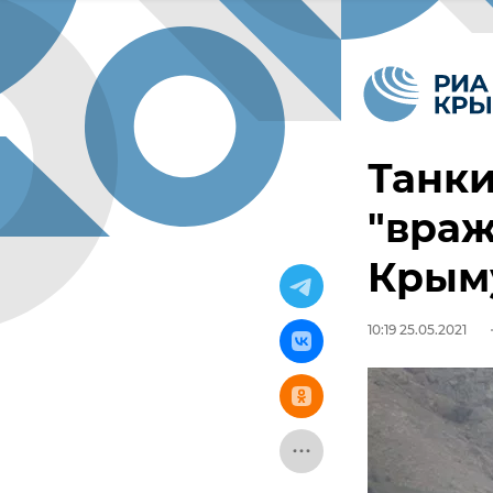
Танк
"враж
Крым
10:19 25.05.2021