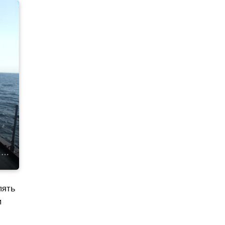
лять
и