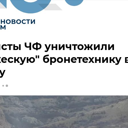
исты ЧФ уничтожили
ескую" бронетехнику 
у