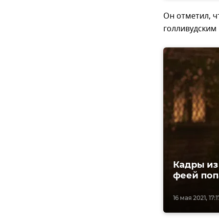
Он отметил, ч
голливудским
Кадры из
феей поп
16 мая 2021, 17:1