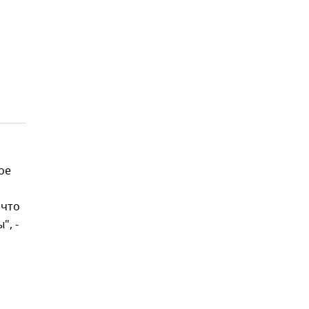
ое
 что
", -