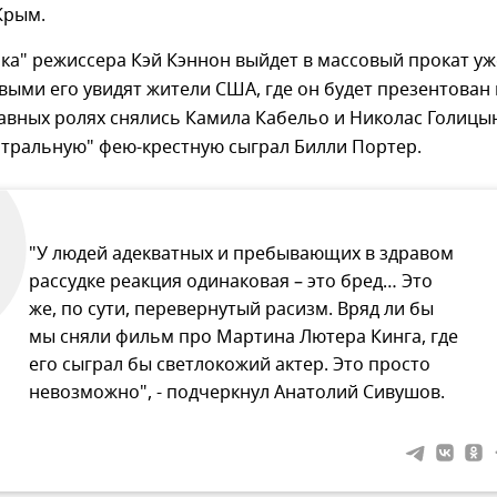
Крым.
а" режиссера Кэй Кэннон выйдет в массовый прокат уж
рвыми его увидят жители США, где он будет презентован 
лавных ролях снялись Камила Кабельо и Николас Голицын
йтральную" фею-крестную сыграл Билли Портер.
"У людей адекватных и пребывающих в здравом
рассудке реакция одинаковая – это бред… Это
же, по сути, перевернутый расизм. Вряд ли бы
мы сняли фильм про Мартина Лютера Кинга, где
его сыграл бы светлокожий актер. Это просто
невозможно", - подчеркнул Анатолий Сивушов.