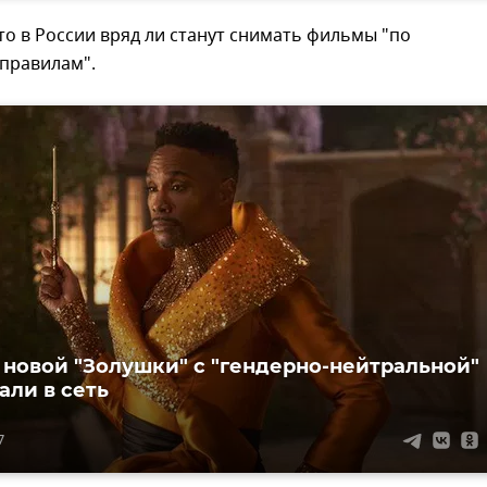
то в России вряд ли станут снимать фильмы "по
 правилам".
 новой "Золушки" с "гендерно-нейтральной"
али в сеть
7