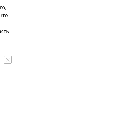
го,
 что
асть