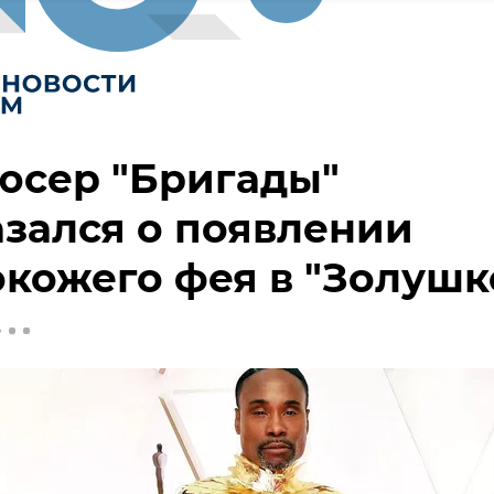
юсер "Бригады"
зался о появлении
кожего фея в "Золушк