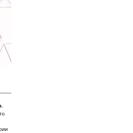
о.
то
арии