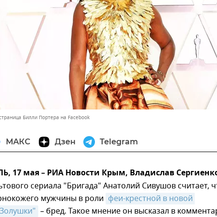
страница Билли Портера на Facebook
МАКС
Дзен
Telegram
, 17 мая – РИА Новости Крым, Владислав Сергиенк
тового сериала "Бригада" Анатолий Сивушов считает, ч
рнокожего мужчины в роли
феи-крестной в новой 
"Золушки"
– бред. Такое мнение он высказал в коммент