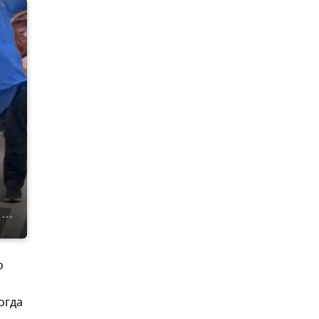
о
огда