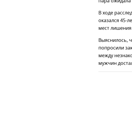
пара ожидала 
В ходе рассл
оказался 45-л
мест лишения
Выяснилось, 
попросили зак
между незнак
мужчин достал