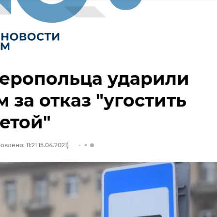
еропольца ударили
 за отказ "угостить
етой"
влено: 11:21 15.04.2021)