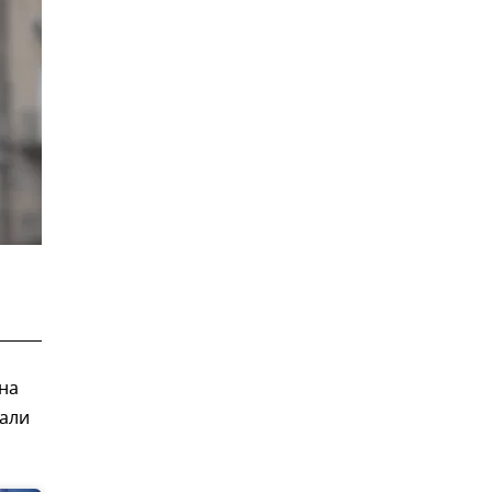
на
пали