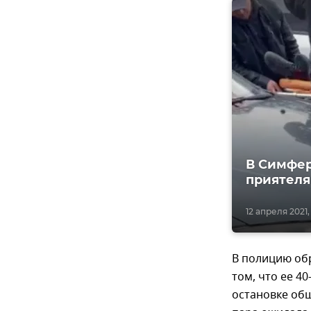
В Симфер
приятеля
12 апреля 2021,
В полицию об
том, что ее 4
остановке об