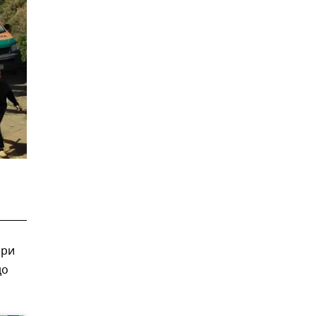
при
до