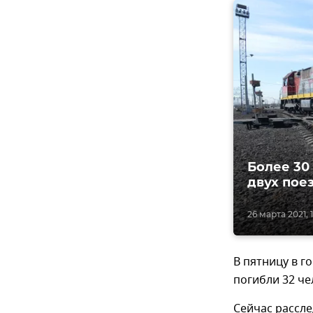
Более 30
двух пое
26 марта 2021, 
В пятницу в г
погибли 32 че
Сейчас рассле