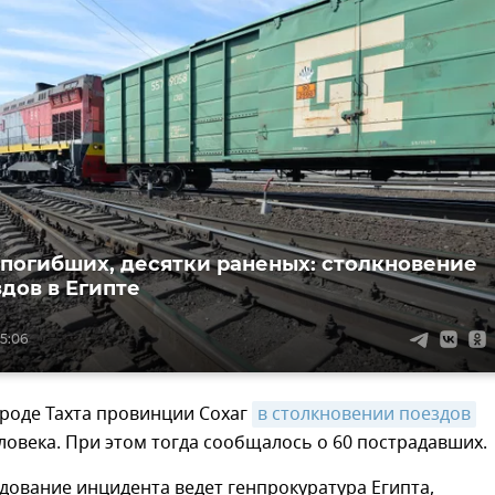
 погибших, десятки раненых: столкновение
здов в Египте
15:06
ороде Тахта провинции Сохаг
в столкновении поездов
ловека. При этом тогда сообщалось о 60 пострадавших.
дование инцидента ведет генпрокуратура Египта,