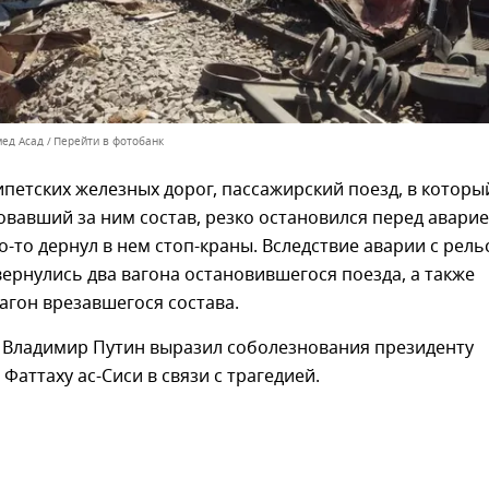
мед Асад
Перейти в фотобанк
петских железных дорог, пассажирский поезд, в которы
овавший за ним состав, резко остановился перед аварие
то-то дернул в нем стоп-краны. Вследствие аварии с рель
ернулись два вагона остановившегося поезда, а также
агон врезавшегося состава.
 Владимир Путин выразил соболезнования президенту
Фаттаху ас-Сиси в связи с трагедией.