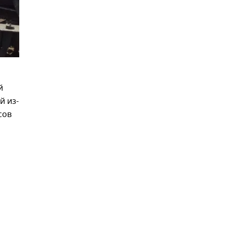
й
й из-
сов