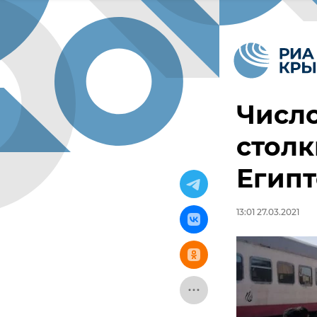
Числ
столк
Египт
13:01 27.03.2021