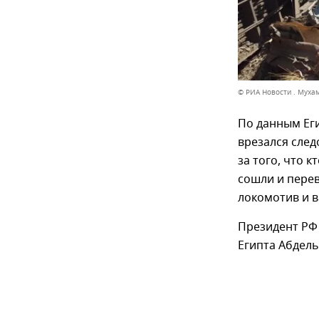
© РИА Новости . Муха
По данным Еги
врезался след
за того, что к
сошли и перев
локомотив и в
Президент РФ
Египта Абдель 