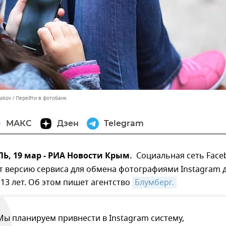
yakov
Перейти в фотобанк
МАКС
Дзен
Telegram
, 19 мар - РИА Новости Крым.
Социальная сеть Face
т версию сервиса для обмена фотографиями Instagram 
13 лет. Об этом пишет агентство
Блумберг.
Мы планируем привнести в Instagram систему,