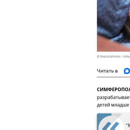
© Depositphotos / Kob
Читать в
СИМФЕРОПОЛЬ
разрабатывае
детей младше 
"