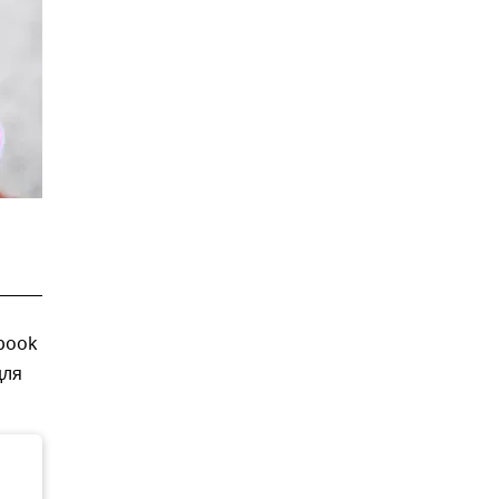
book
для