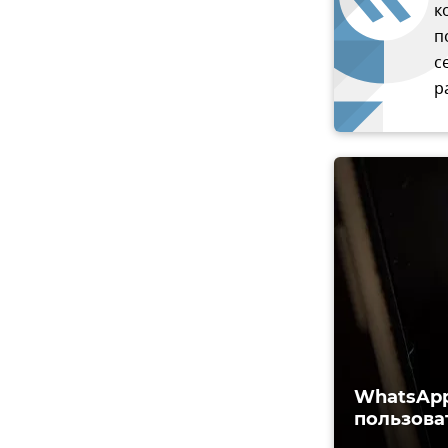
к
п
с
р
WhatsApp
пользова