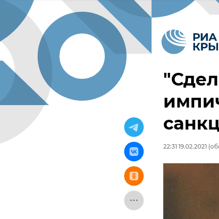
"Сдел
импич
санк
22:31 19.02.2021
(обн