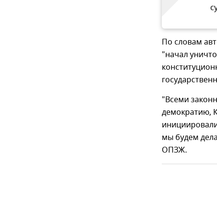
с
По словам ав
"начал уничт
конституцион
государственн
"Всеми закон
демократию, 
инициировали
мы будем дела
ОПЗЖ.