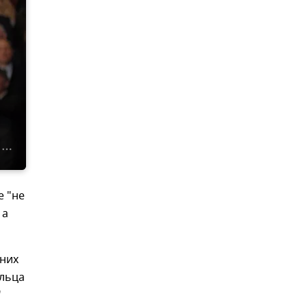
е "не
 а
тних
ельца
"