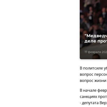
"Медведч
деле про
17 февраля 202
В политсиле у
вопрос персо
вопрос жизни 
В начале февр
санкциях прот
- депутата Ве