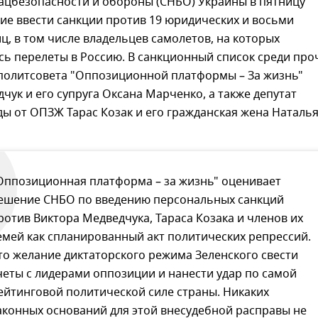
нацбезопасности и обороны (СНБО) Украины в пятницу
ие ввести санкции против 19 юридических и восьми
ц, в том числе владельцев самолетов, на которых
ь перелеты в Россию. В санкционный список среди про
 политсовета "Оппозиционной платформы – За жизнь"
чук и его супруга Оксана Марченко, а также депутат
ы от ОПЗЖ Тарас Козак и его гражданская жена Наталь
Оппозиционная платформа – за жизнь" оценивает
ешение СНБО по введению персональных санкций
ротив Виктора Медведчука, Тараса Козака и членов их
емей как спланированный акт политических репрессий.
то желание диктаторского режима Зеленского свести
четы с лидерами оппозиции и нанести удар по самой
ейтинговой политической силе страны. Никаких
аконных оснований для этой внесудебной расправы не