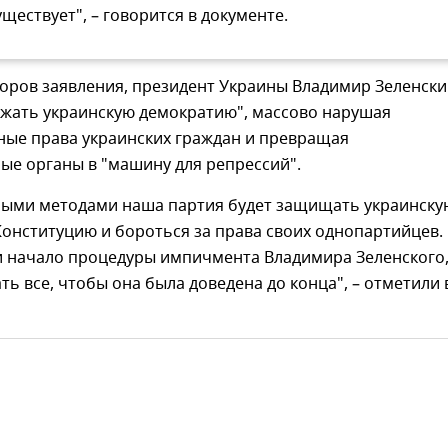
уществует", – говорится в документе.
торов заявления, президент Украины Владимир Зеленск
ожать украинскую демократию", массово нарушая
ные права украинских граждан и превращая
ые органы в "машину для репрессий".
ными методами наша партия будет защищать украинску
Конституцию и бороться за права своих однопартийцев.
 начало процедуры импичмента Владимира Зеленского,
ть все, чтобы она была доведена до конца", – отметили 