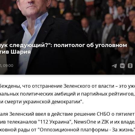
ук следующий?": политолог об уголовном
тив Шария
1, 09:00
беждены, что отстранение Зеленского от власти – это уж
нальных политических амбиций и партийных рейтингов,
и смерти украинской демократии".
аля Зеленский ввел в действие решение СНБО о пятиле
ив телеканалов "112 Украина", NewsOne и ZIK и их влад
рховной рады от "Оппозиционной платформы - За жизнь