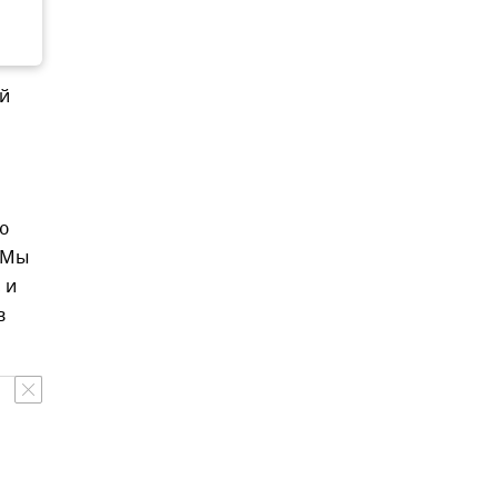
ий
ю
 Мы
 и
в