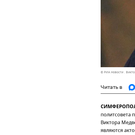
© РИА Новости . Викто
Читать в
СИМФЕРОПОЛЬ
политсовета 
Виктора Медве
являются акт