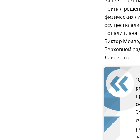
Ранее Совет 
принял решен
физических ли
осуществлялис
попали глава
Виктор Медвед
Верховной рад
Лавренюк.
"
р
п
с
Э
с
р
з