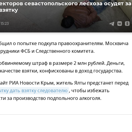
екторов севастопольского лесхоза осудят за
взятку
 15:23
бщил о попытке подкупа правоохранителям. Москвича
рудники ФСБ и Следственного комитета.
обвиняемому штраф в размере 2 млн рублей. Деньги,
качестве взятки, конфискованы в доход государства.
айт РИА Новости Крым, житель Ялты предстанет перед
ытку дать взятку следователю
, чтобы избежать
ти за производство подпольного алкоголя.