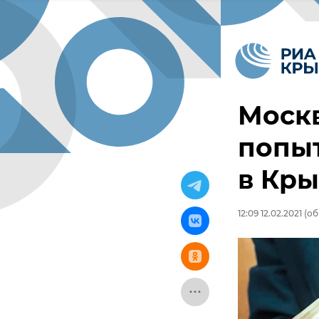
Москв
попыт
в Кр
12:09 12.02.2021
(об