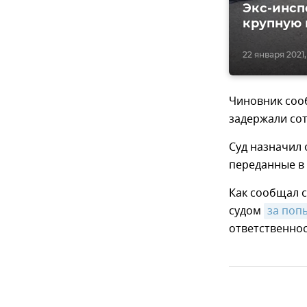
Экс-инсп
крупную 
22 января 2021,
Чиновник соо
задержали сот
Суд назначил 
переданные в 
Как сообщал с
судом
за поп
ответственнос