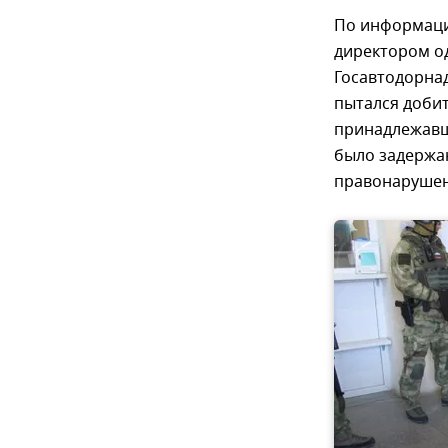
По информаци
директором о
Госавтодорнад
пытался добит
принадлежавш
было задержа
правонарушен