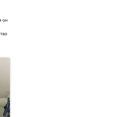
м он
ство