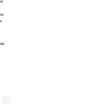
 и
ры
ы.
ли