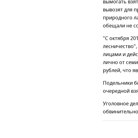
вымогать взят
вывозят для п
природного л
обещали не с
"С октября 20
лесничество"
лицами и дейс
лично от семи
рублей, что я
Подельники б
очередной взя
Уголовное де
обвинительно