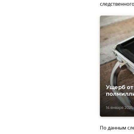
следственного
Ущерб от
полмилл
14 января 2021,
По данным сле