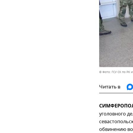
© Фото: ГСУ СК по РК 
Читать в
СИМФЕРОПОЛЬ
уголовного д
севастопольск
обвинению во