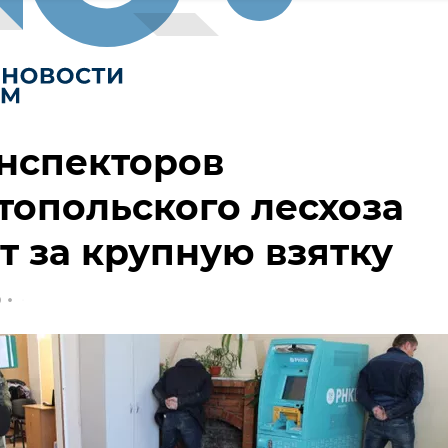
нспекторов
топольского лесхоза
т за крупную взятку