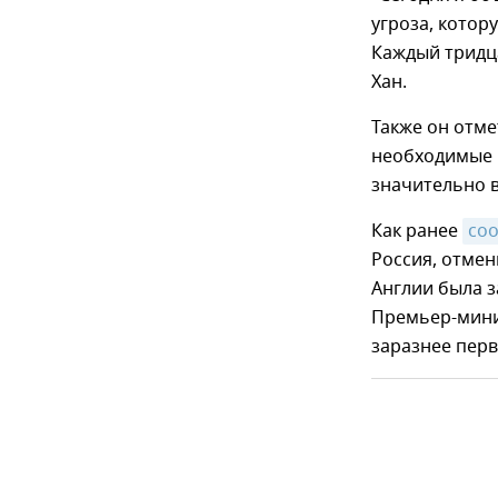
угроза, котор
Каждый тридца
Хан.
Также он отме
необходимые 
значительно 
Как ранее
со
Россия, отмен
Англии была 
Премьер-мини
заразнее пер