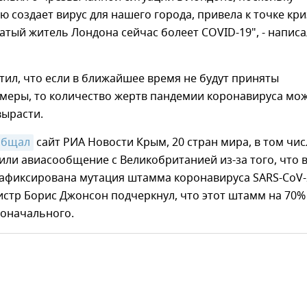
ую создает вирус для нашего города, привела к точке кри
тый житель Лондона сейчас болеет COVID-19", - написа
тил, что если в ближайшее время не будут приняты
меры, то количество жертв пандемии коронавируса мо
вырасти.
общал
сайт РИА Новости Крым, 20 стран мира, в том чис
или авиасообщение с Великобританией из-за того, что 
зафиксирована мутация штамма коронавируса SARS-CoV-
стр Борис Джонсон подчеркнул, что этот штамм на 70%
воначального.