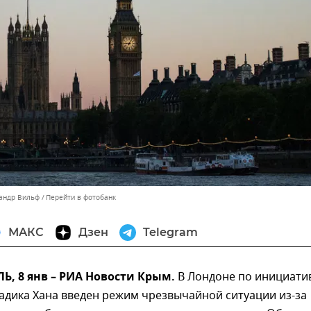
сандр Вильф
Перейти в фотобанк
МАКС
Дзен
Telegram
, 8 янв – РИА Новости Крым.
В Лондоне по инициати
адика Хана введен режим чрезвычайной ситуации из-за