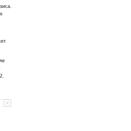
зиса.
л
жет
ле
в
2.