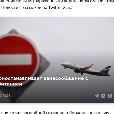
олнения больниц зараженными коронавирусом. Об это
Новости со ссылкой на Twitter Хана.
риостанавливает авиасообщение с
ританией
, 14:38
ъявил о чрезвычайной ситуации в Лондоне, поскольку