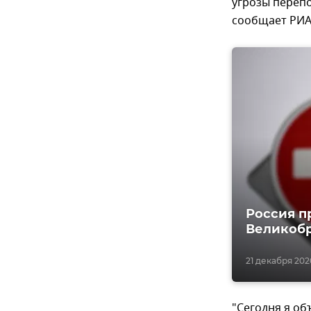
угрозы переп
сообщает РИА 
Россия п
Великоб
21 декабря 2020
"Сегодня я об