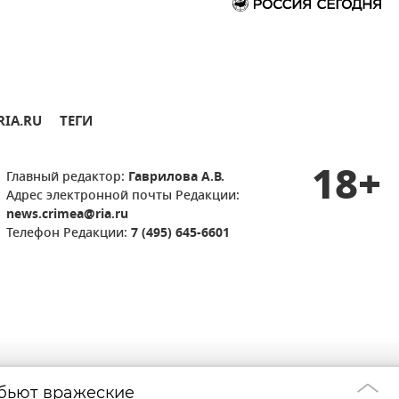
RIA.RU
ТЕГИ
18+
Главный редактор:
Гаврилова А.В.
Адрес электронной почты Редакции:
news.crimea@ria.ru
Телефон Редакции:
7 (495) 645-6601
 бьют вражеские
В Крыму возобн
13:59