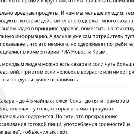
жны быть яркими и крупным, чтобы привлекать внимани
ельно вредные продукты. И чем мы меньше их едим, те
родукты, которые действительно содержат много сахара
х знаем. Идея в принципе здравая, поместить на этикетк
льную информацию. А дальше уже сам потребитель пус
показывает, что это немного, но сдерживает потребител
пециалист в комментарии РИА Новости Крым.
, молодым людям можно есть сахара и соли чуть больше
едствий. При этом если человек в возрасте или имеет р
 эти продукты лучше ограничить.
Сахара – до 4-5 чайных ложек. Соль - до пяти граммов в
ень, включая ту соль, которая в самих продуктах
значально содержится. По сути, это прекращение
осаливания готовой пищи, употребления соленостей и
ак далее", - объяснил эксперт.