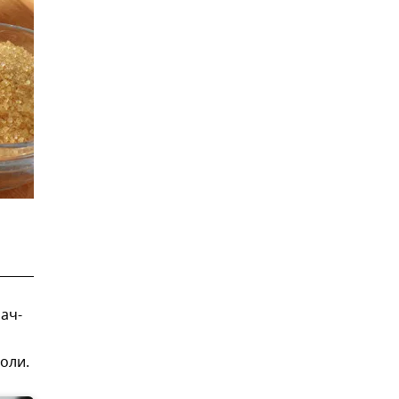
ач-
оли.