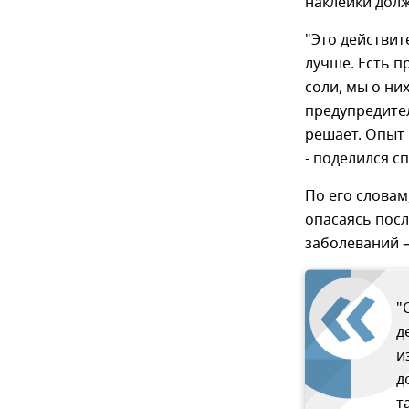
наклейки дол
"Это действит
лучше. Есть п
соли, мы о ни
предупредите
решает. Опыт 
- поделился с
По его словам
опасаясь посл
заболеваний –
"
д
и
д
т