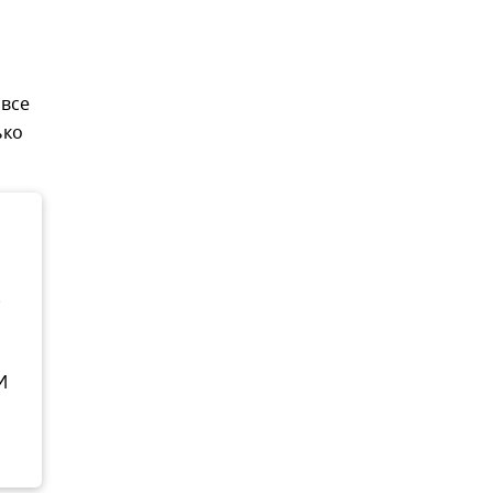
 все
ько
.
И