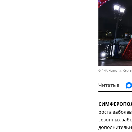
© РИА Новости . Серг
Читать в
СИМФЕРОПОЛЬ
роста заболе
сезонных забо
дополнительн