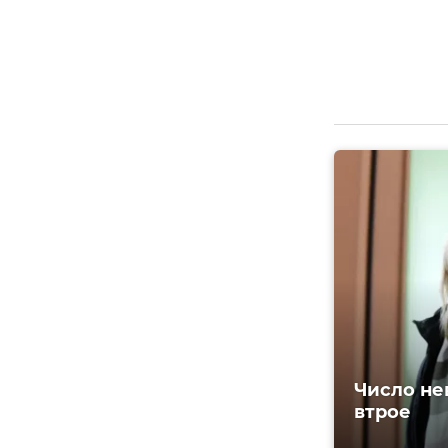
Число не
втрое