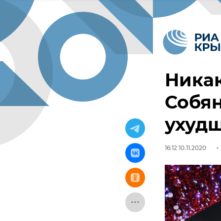
Никак
Собян
ухудш
16:12 10.11.2020