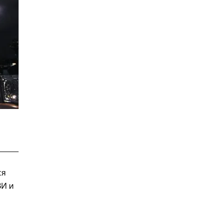
ся
ВИ и