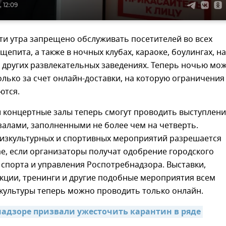
 12:09
сти утра запрещено обслуживать посетителей во всех
щепита, а также в ночных клубах, караоке, боулингах, на
в других развлекательных заведениях. Теперь ночью мо
лько за счет онлайн-доставки, на которую ограничения
ются.
и концертные залы теперь смогут проводить выступлен
залами, заполненными не более чем на четверть.
изкультурных и спортивных мероприятий разрешается
ае, если организаторы получат одобрение городского
спорта и управления Роспотребнадзора. Выставки,
кции, тренинги и другие подобные мероприятия всем
культуры теперь можно проводить только онлайн.
надзоре призвали ужесточить карантин в ряде 