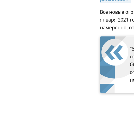
Все новые огр
января 2021 г
намеренно, о
"
о
б
о
п