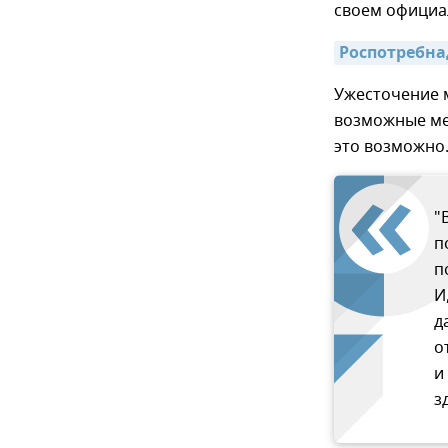
своем официа
Роспотребна
Ужесточение м
возможные ме
это возможно
"
п
п
И
д
о
и
з