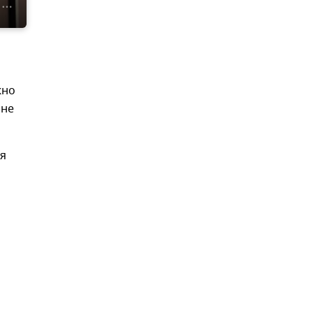
жно
 не
ия