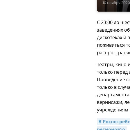
10 ноября 2020,
С 23:00 до ше
заведениях об
дискотеках и 
поживиться то
распространя
Театры, кино 
только перед 
Проведение ф
только в случ
департамента 
вернисажи, ле
учреждениям 
В Роспотреб
регионов>>