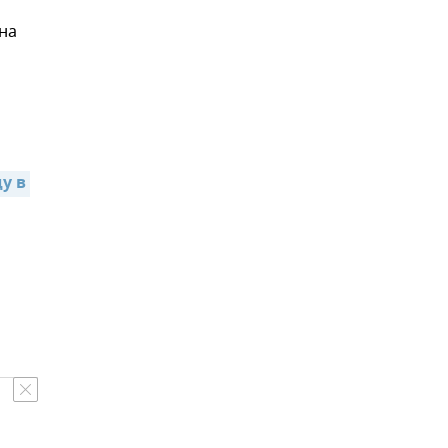
на
 в 