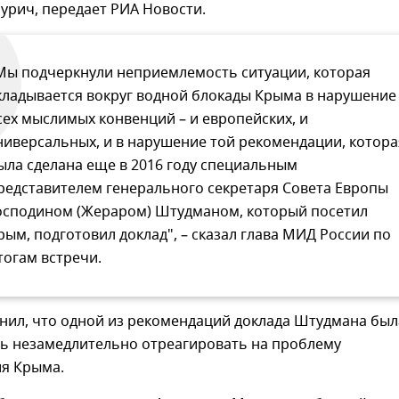
урич, передает РИА Новости.
Мы подчеркнули неприемлемость ситуации, которая
кладывается вокруг водной блокады Крыма в нарушение
сех мыслимых конвенций – и европейских, и
ниверсальных, и в нарушение той рекомендации, котора
ыла сделана еще в 2016 году специальным
редставителем генерального секретаря Совета Европы
осподином (Жераром) Штудманом, который посетил
рым, подготовил доклад", – сказал глава МИД России по
тогам встречи.
нил, что одной из рекомендаций доклада Штудмана был
ь незамедлительно отреагировать на проблему
я Крыма.