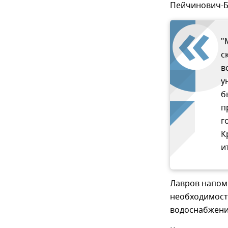
Пейчинович-Б
"
с
в
у
б
п
г
К
и
Лавров напом
необходимост
водоснабжени