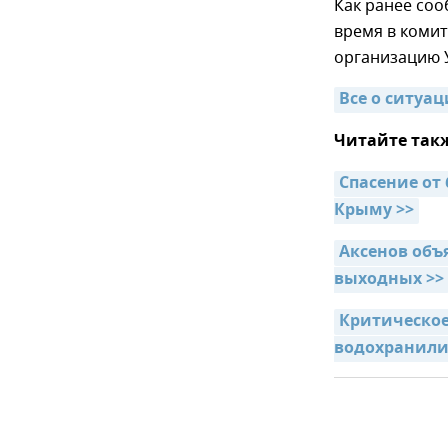
Как ранее со
время в коми
организацию 
Все о ситуац
Читайте так
Спасение от
Крыму >>
Аксенов объ
выходных >>
Критическое
водохранилищ