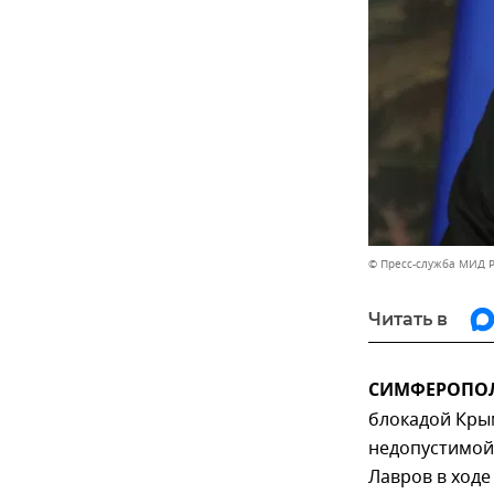
© Пресс-служба МИД 
Читать в
СИМФЕРОПОЛЬ
блокадой Кры
недопустимой.
Лавров в ход