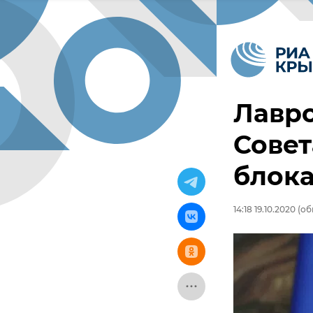
Лавро
Совет
блок
14:18 19.10.2020
(обн