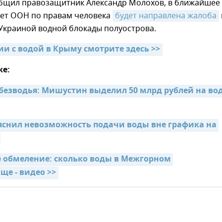
общил правозащитник Александр Молохов, в ближайшее
тет ООН по правам человека
будет направлена жалоба
Украиной водной блокады полуострова.
ии с водой в Крыму смотрите здесь >>
же:
 безводья: Мишустин выделил 50 млрд рублей на воду
яснил невозможность подачи воды вне графика на 
 обмеление: сколько воды в Межгорном 
е - видео >>