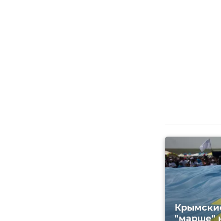
Крымские
"марше" 