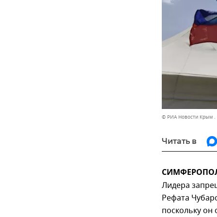
© РИА Новости Крым .
Читать в
СИМФЕРОПОЛЬ,
Лидера запре
Рефата Чубаро
поскольку он