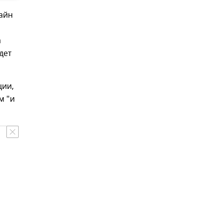
айн
а
дет
ции,
м "и