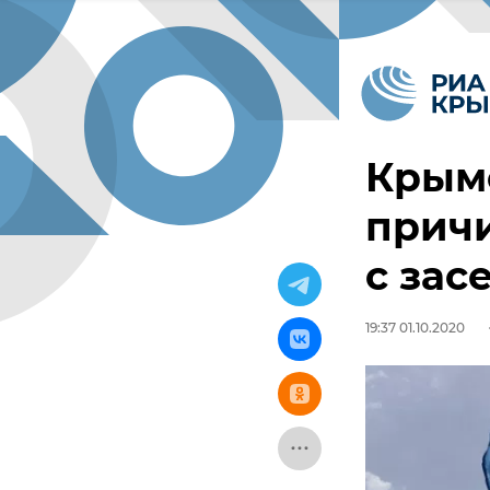
Крым
причи
с зас
19:37 01.10.2020