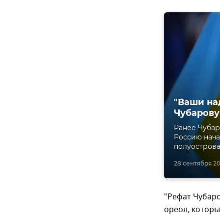
"Ваши на
Чубарову
Ранее Чубар
Россию нача
полуострова
28 сентября 202
"Рефат Чубар
ореол, которы