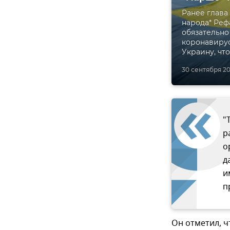
Ранее глава
народа* Реф
обязательно
коронавирус
Украину, чт
30 сентября 20
"
р
о
д
и
п
Он отметил, ч