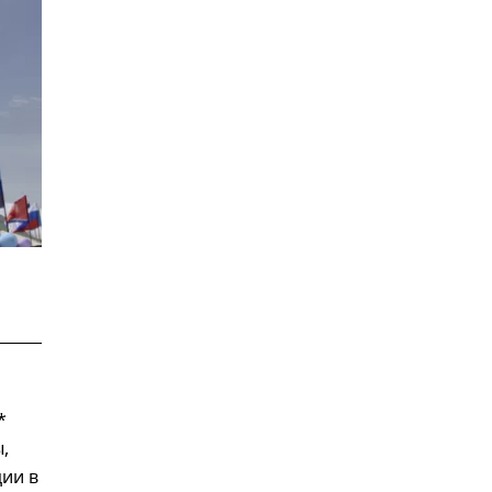
*
,
ии в