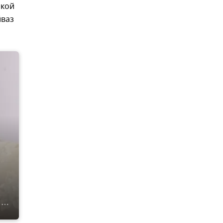
ской
йваз