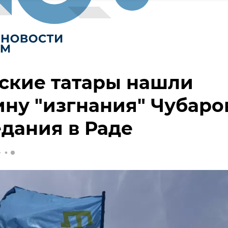
ские татары нашли
ну "изгнания" Чубаро
едания в Раде