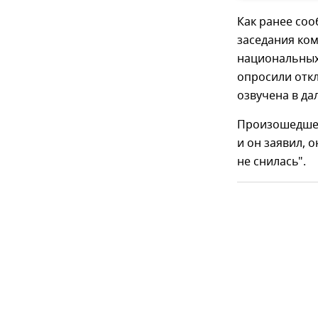
Как ранее со
заседания ком
национальных
опросили откл
озвучена в да
Произошедшее
и он заявил, 
не снилась".