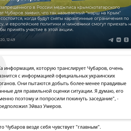
 запрещенного в России меджлиса крымскотатарского
ат Чубаров заявил, что так называемый "марш на Крым"
 состоится, когда будут сняты карантинные ограничения по
у, и европейские политики и чиновники смогут приехать н
обы принять участие в этой акции.
20, 12:49
Та информация, которую транслирует Чубаров, очень
азнится с информацией официальных украинских
рганов. Они пытаются добыть более-менее правдивые
анные для правильной оценки ситуации. Я думаю, его
менно поэтому и попросили покинуть заседание", -
редположил Эйваз Умеров.
то Чубаров везде себя чувствует "главным".