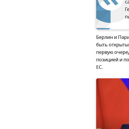
с
Г
п
Берлин и Пари
быть открытым
первую очеред
позицией и по
ЕС.