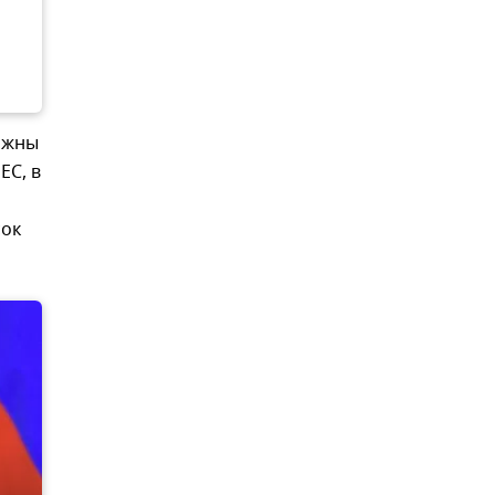
олжны
ЕС, в
сок