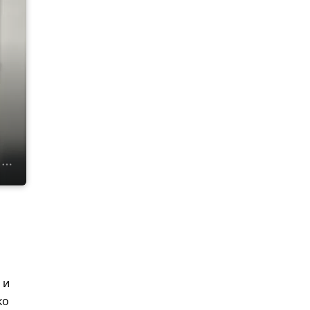
и
 и
ко