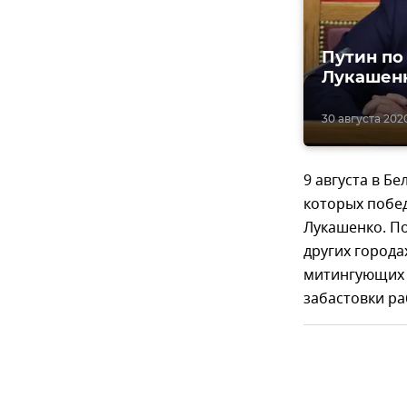
Путин по
Лукашенк
30 августа 2020
9 августа в Б
которых побед
Лукашенко. П
других города
митингующих 
забастовки ра