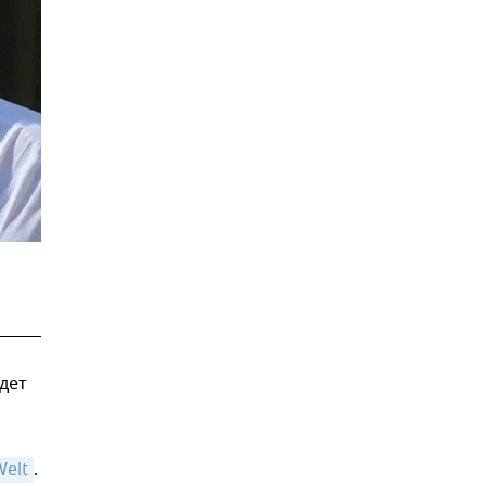
дет
Welt
.