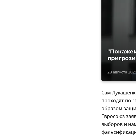
"Покажем
пригрози
28 августа 2020
Сам Лукашенко
проходят по 
образом защи
Евросоюз заяв
выборов и нам
фальсификации