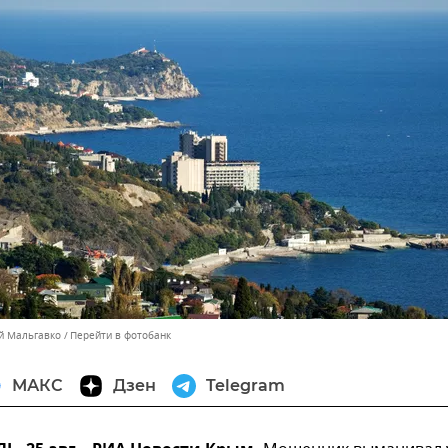
ей Мальгавко
Перейти в фотобанк
МАКС
Дзен
Telegram