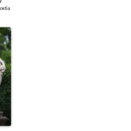
у
лужба