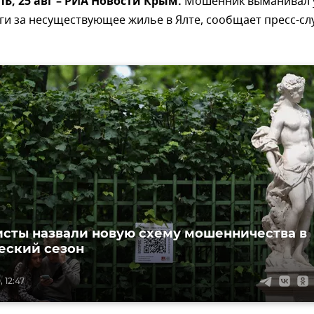
, 25 авг – РИА Новости Крым.
Мошенник выманивал 
ги за несуществующее жилье в Ялте, сообщает пресс-с
сты назвали новую схему мошенничества в
еский сезон
 12:47