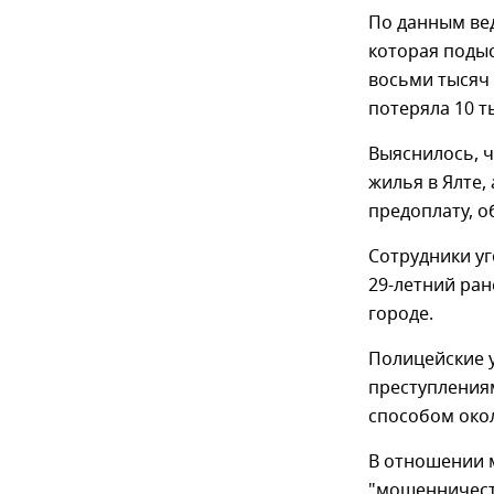
По данным ве
которая поды
восьми тысяч 
потеряла 10 т
Выяснилось, ч
жилья в Ялте,
предоплату, о
Сотрудники у
29-летний ра
городе.
Полицейские 
преступления
способом окол
В отношении 
"мошенничест