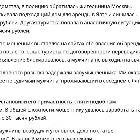
домства, в полицию обратилась жительница Москвы,
скивала подходящий дом для аренды в Ялте и лишилась
рублей. Другая туристка попала в аналогичную ситуаци
ысяч рублей.
то мошенник выставлял на сайтах объявления об аренд
 а после того, как туристы по договоренности переводил
бъявление блокировалось, а мужчина не выходил на свя
головного розыска задержали злоумышленника. Им оказ
нее не судимый мужчина, проживающий в соседнем с Ял
установили его причастность к пяти подобным
м. В общей сложности мошеннику удалось заработать т
о 30 тысяч рублей.
мужчины возбудили уголовное дело по статье
во". В данный момент его задержали.