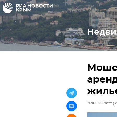
Недви
Мошен
арен
жилье
12:01 25.08.2020
(о