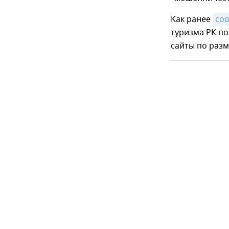
Как ранее
со
туризма РК п
сайты по раз