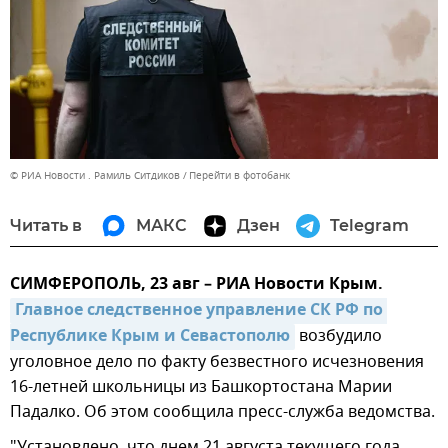
© РИА Новости . Рамиль Ситдиков
Перейти в фотобанк
Читать в
МАКС
Дзен
Telegram
СИМФЕРОПОЛЬ, 23 авг – РИА Новости Крым.
Главное следственное управление СК РФ по 
Республике Крым и Севастополю
возбудило
уголовное дело по факту безвестного исчезновения
16-летней школьницы из Башкортостана Марии
Падалко. Об этом сообщила пресс-служба ведомства.
"Установлено, что днем 21 августа текущего года