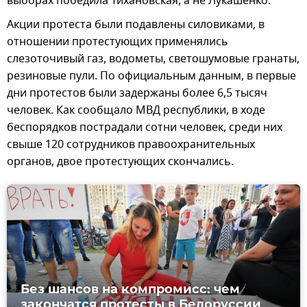
выборах победила Тихановская, а не Лукашенко.
Акции протеста были подавлены силовиками, в
отношении протестующих применялись
слезоточивый газ, водометы, светошумовые гранаты,
резиновые пули. По официальным данным, в первые
дни протестов были задержаны более 6,5 тысяч
человек. Как сообщало МВД республики, в ходе
беспорядков пострадали сотни человек, среди них
свыше 120 сотрудников правоохранительных
органов, двое протестующих скончались.
Без шансов на компромисс: чем
закончатся протесты в Белоруссии