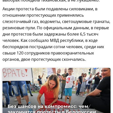
выборах победила Тихановская, а не Лукашенко.
Акции протеста были подавлены силовиками, в
отношении протестующих применялись
слезоточивый газ, водометы, светошумовые гранаты,
резиновые пули. По официальным данным, в первые
дни протестов были задержаны более 6,5 тысяч
человек. Как сообщало МВД республики, в ходе
беспорядков пострадали сотни человек, среди них
свыше 120 сотрудников правоохранительных
органов, двое протестующих скончались.
Без шансов на компромисс: чем
закончатся протесты в Белоруссии