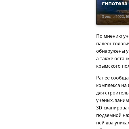
гипотеза
3 июля 2020, 16
По мнению уч
палеонтологич
обнаружены у
а также оста
крымского по
Ранее сообща
комплекса на 
для строитель
ученых, заним
3D-сканирова
подземной нах
ней два уника