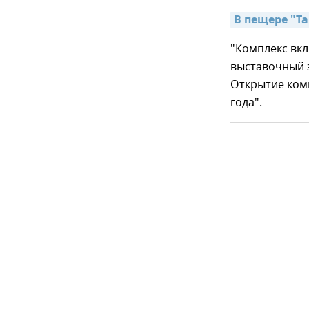
В пещере "Т
"Комплекс вк
выставочный з
Открытие ком
года".