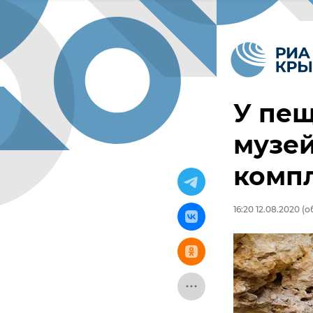
У пещ
музе
комп
16:20 12.08.2020
(об