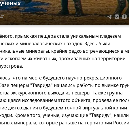
 ученых
:01
ёного, крымская пещера стала уникальным кладезем
еских и минералогических находок. Здесь были
никальные минералы, крайне редко встречающиеся в м
нки ископаемых животных, проживавших на территории
луострова.
лось, что на месте будущего научно-рекреационного
базе пещеры "Таврида" начались работы по выемке гру
ства экскурсионного выхода из пещеры. Также группа
ающаяся исследованием этого объекта, провела ее пол
ние для создания в будущем точной виртуальной копии
одки. Кроме того, ученые, изучающие "Тавриду", нашли
льных минерала, которые раньше на территории России