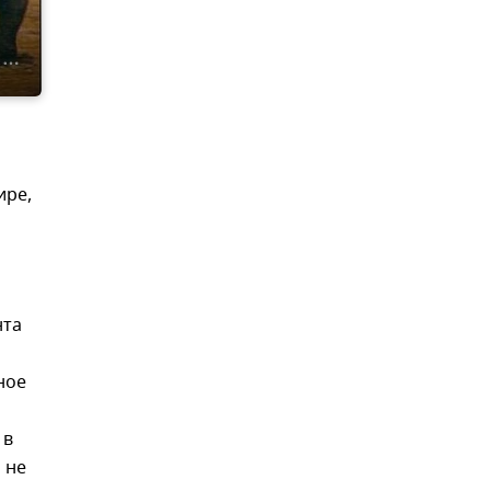
ире,
нта
ное
 в
 не