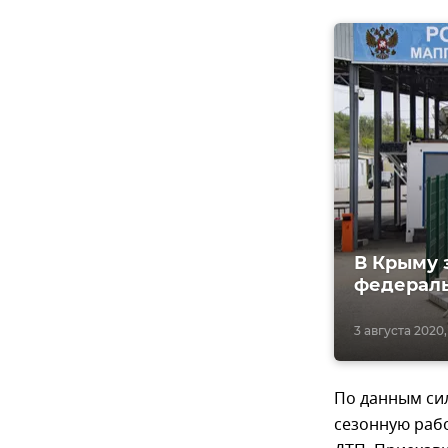
В Крыму 
федерал
3 августа 2020,
По данным сил
сезонную рабо