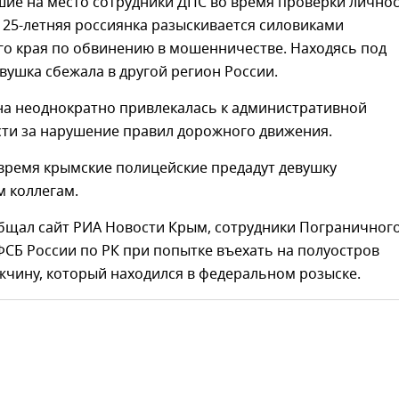
шие на место сотрудники ДПС во время проверки лично
 25-летняя россиянка разыскивается силовиками
го края по обвинению в мошенничестве. Находясь под
вушка сбежала в другой регион России.
на неоднократно привлекалась к административной
сти за нарушение правил дорожного движения.
время крымские полицейские предадут девушку
м коллегам.
общал сайт РИА Новости Крым, сотрудники Пограничног
СБ России по РК при попытке въехать на полуостров
жчину, который находился в федеральном розыске.