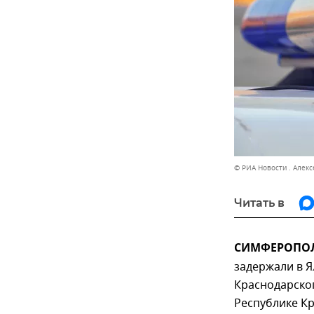
© РИА Новости . Алекс
Читать в
СИМФЕРОПОЛЬ
задержали в Я
Краснодарског
Республике К