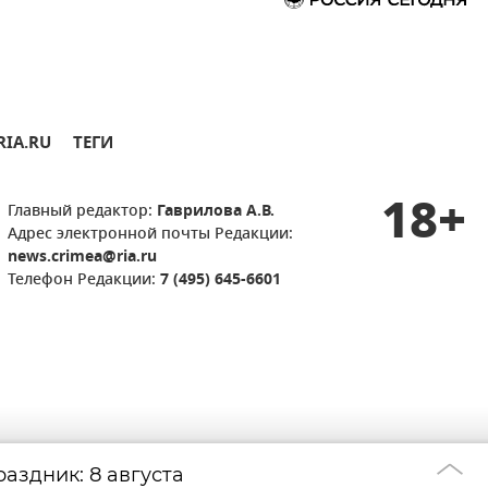
RIA.RU
ТЕГИ
18+
Главный редактор:
Гаврилова А.В.
Адрес электронной почты Редакции:
news.crimea@ria.ru
Телефон Редакции:
7 (495) 645-6601
аздник: 8 августа
Удар дрона по д
22:33