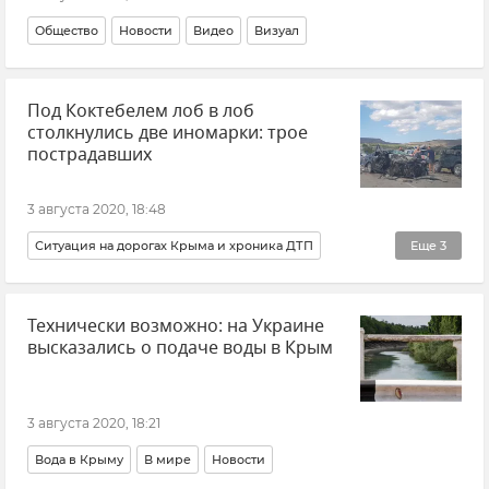
Общество
Новости
Видео
Визуал
Под Коктебелем лоб в лоб
столкнулись две иномарки: трое
пострадавших
3 августа 2020, 18:48
Ситуация на дорогах Крыма и хроника ДТП
Еще
3
Происшествия
Новости
Технически возможно: на Украине
Ситуация на дорогах Крыма
высказались о подаче воды в Крым
3 августа 2020, 18:21
Вода в Крыму
В мире
Новости